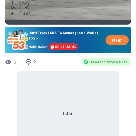
Ikuti Tryout SNBT & Menangkan E-Wallet
100rb
Klaim
Habis dalam
00
:
13
:
33
:
50
2
1
Jawaban terverifikasi
Iklan