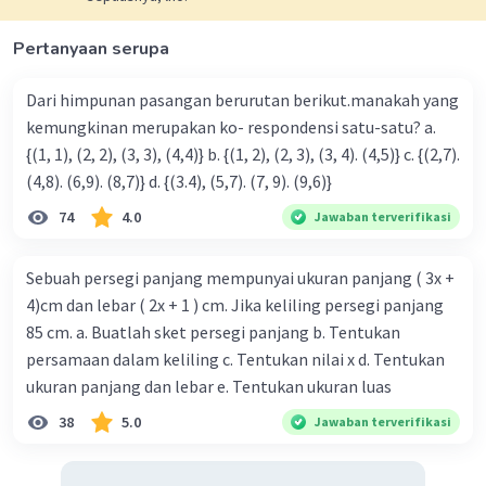
Pertanyaan serupa
Dari himpunan pasangan berurutan berikut.manakah yang
kemungkinan merupakan ko- respondensi satu-satu? a.
{(1, 1), (2, 2), (3, 3), (4,4)} b. {(1, 2), (2, 3), (3, 4). (4,5)} c. {(2,7).
(4,8). (6,9). (8,7)} d. {(3.4), (5,7). (7, 9). (9,6)}
74
4.0
Jawaban terverifikasi
Sebuah persegi panjang mempunyai ukuran panjang ( 3x +
4)cm dan lebar ( 2x + 1 ) cm. Jika keliling persegi panjang
85 cm. a. Buatlah sket persegi panjang b. Tentukan
persamaan dalam keliling c. Tentukan nilai x d. Tentukan
ukuran panjang dan lebar e. Tentukan ukuran luas
38
5.0
Jawaban terverifikasi