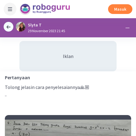
Masuk
Slyta T
29 November 2023 21:45
Iklan
Pertanyaan
Tolong jelasin cara penyelesaiannya🙏🏼
..