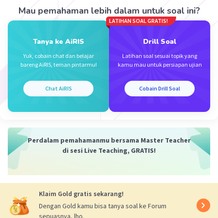
Mau pemahaman lebih dalam untuk soal ini?
LATIHAN SOAL GRATIS!
Mercon M
Community
Level 60
28 April 2024 07:04
Tanya ke AiRIS
Drill Soal
Jawaban terverifikasi
Yuk, cobain chat dan belajar
Latihan soal sesuai topik yang
bareng AiRIS, teman pintarmu!
kamu mau untuk persiapan ujian
Jawabannya adalah C. (1, 0)
Iklan
Chat AiRIS
Cobain Drill Soal
Pembahasan:
Perdalam pemahamanmu bersama Master Teacher
di sesi Live Teaching, GRATIS!
Klaim Gold gratis sekarang!
·
5.0
(
1
)
Balas
Beri Rating
Dengan Gold kamu bisa tanya soal ke Forum
sepuasnya, lho.