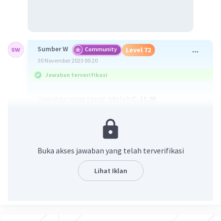
Sumber W
Community
Level 72
30 November 2023 00:20
Jawaban terverifikasi
Jawaban yang tepat adalah
C. (1,0)
Pembahasan :
2
y = x
+ x - 2
Memotong sumbu x berarti y = 0
Buka akses jawaban yang telah terverifikasi
2
x
+ x - 2 = 0
(x + 2)(x - 1) = 0
Lihat Iklan
x
= -2 atau x
= 1
1
2
Jadi memotong sumbu x di (-2,0) dan (1,0)
·
5.0
(
1
)
Balas
Beri Rating