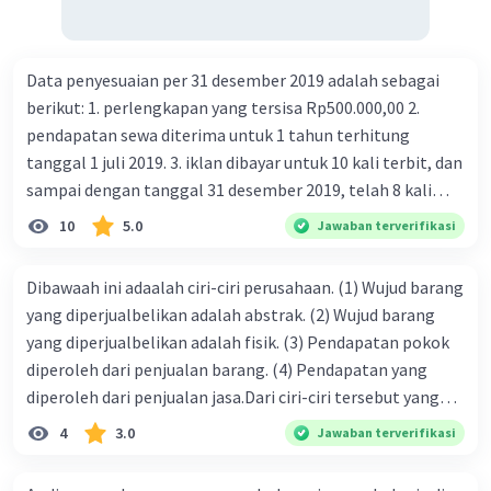
Data penyesuaian per 31 desember 2019 adalah sebagai
berikut: 1. perlengkapan yang tersisa Rp500.000,00 2.
pendapatan sewa diterima untuk 1 tahun terhitung
tanggal 1 juli 2019. 3. iklan dibayar untuk 10 kali terbit, dan
sampai dengan tanggal 31 desember 2019, telah 8 kali
Iklan
terbit. 4. gaji terutang untuk periode berjalan sebesar
10
5.0
Jawaban terverifikasi
Rp800.000,00 dari data di atas, pencatatan jurnal pembalik
yang benar adalah ....
Dibawaah ini adaalah ciri-ciri perusahaan. (1) Wujud barang
yang diperjualbelikan adalah abstrak. (2) Wujud barang
yang diperjualbelikan adalah fisik. (3) Pendapatan pokok
diperoleh dari penjualan barang. (4) Pendapatan yang
diperoleh dari penjualan jasa.Dari ciri-ciri tersebut yang
merupakan ciri dari perusahaan dagang ditunjukan pada
4
3.0
Jawaban terverifikasi
nomor…. a. 1 dan 3 b. 3 dan 4 c. 2 dan 3 d. 1 dan 2 e. 2 dan 4