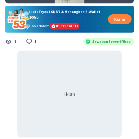
Ikuti Tryout SNBT & Menangkan E-Wallet
100rb
Klaim
Habis dalam
01
:
11
:
28
:
16
1
1
Jawaban terverifikasi
Iklan