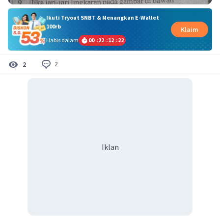
Ikuti Tryout SNBT & Menangkan E-Wallet
100rb
Klaim
Habis dalam
00
:
22
:
12
:
21
2
2
Iklan