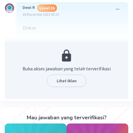
Dewi R
Level 36
26 November 2023 05:19
154cm
·
0.0
(
0
)
Balas
Beri Rating
Octavia K
Level 38
26 November 2023 05:22
Buka akses jawaban yang telah terverifikasi
makasih kak
Lihat Iklan
Aira R
Level 71
26 November 2023 09:15
Mau jawaban yang terverifikasi?
154 cm²
Iklan