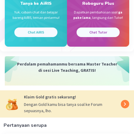
Tanya ke AiRIS
Roboguru Plus
·
0.0
(
0
)
Balas
Beri Rating
Yuk, cobain chat dan belajar
Dapatkan pembahasan soal
ga
bareng AiRIS, teman pintarmu!
pake lama
, langsung dari Tutor!
Octavia K
Level 38
26 November 2023 10:35
Chat AiRIS
Chat Tutor
maaf hasil yang 154 itu keliling apa luasnya.
Soalnya tadi aku nyobain ngehitung jawannya itu
yang b.
kalo jawaban yang benar yang a gimanaya caranya
Perdalam pemahamanmu bersama Master Teacher
di sesi Live Teaching, GRATIS!
Klaim Gold gratis sekarang!
Dengan Gold kamu bisa tanya soal ke Forum
sepuasnya, lho.
Pertanyaan serupa