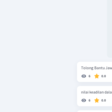
Tolong Bantu Jaw
6
0.0
nilai keadilan dal
6
0.0