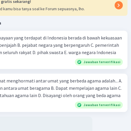
 Edi bukanlah orang yang menjalankan nilai-nilai praksis
 gratis sekarang!
. Justru Pak Edi sudah melanggar sila ke-5 dengan
d kamu bisa tanya soal ke Forum sepuasnya, lho.
-malasan yang mana ia tidak melaksanakan tanggung
 dengan baik.
a
ermanfaat
ayaan yang terdapat di Indonesia berada di bawah kekuasaan
·
0.0
(
0
)
Balas
ating
 seluruh rakyat D. pihak swasta E. warga negara Indonesia
Jawaban terverifikasi
at menghormati antar umat yang berbeda agama adalah... A.
an antara umat beragama B. Dapat mempelajan agama lain C.
huan agama lain D. Disayangi oleh orang yang beda agama
Jawaban terverifikasi