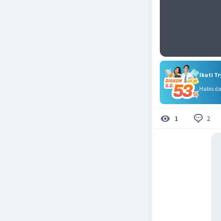
Ikuti T
Habis d
2
1