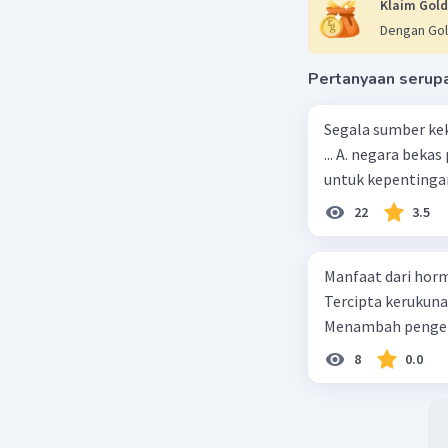
Sikap Pak
Klaim Gold
Pancasila
Dengan Gol
bermalas
jawab nya
Pertanyaan serup
Semoga b
Segala sumber kek
Beri R
... A. negara bekas penjajah B. pejabat negara yang berpengaruh C. pemerintah
untuk kepentingan
22
3.5
Manfaat dari horm
Tercipta kerukun
Menambah pengeta
8
0.0