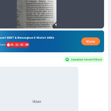
ryout SNBT & Menangkan E-Wallet 100rb
Klaim
alam
01
:
11
:
31
:
59
Jawaban terverifikasi
Iklan