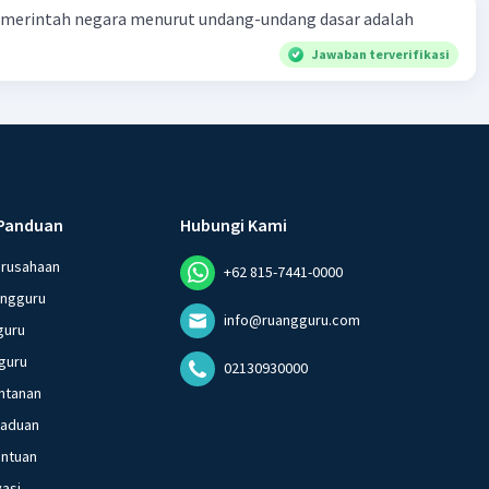
merintah negara menurut undang-undang dasar adalah
Jawaban terverifikasi
Panduan
Hubungi Kami
erusahaan
+62 815-7441-0000
angguru
info@ruangguru.com
guru
guru
02130930000
ntanan
gaduan
entuan
vasi