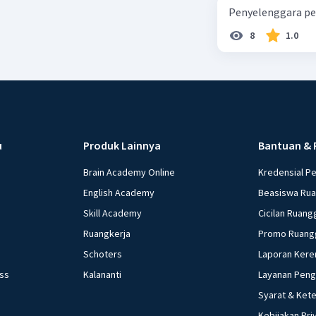
Penyelenggara pe
8
1.0
u
Produk Lainnya
Bantuan & 
Brain Academy Online
Kredensial P
English Academy
Beasiswa Ru
Skill Academy
Cicilan Ruang
Ruangkerja
Promo Ruang
Schoters
Laporan Kere
ess
Kalananti
Layanan Pen
Syarat & Ket
Kebijakan Pri