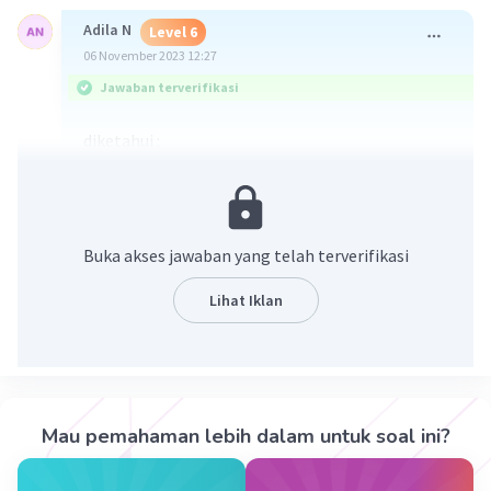
Adila N
Level 6
06 November 2023 12:27
Jawaban terverifikasi
diketahui :
r= 45cm : 3 = 15cm
ditanya : keliling bangun!
keliling lingkaran = phi x d = 3,14 x 30cm = 94,2cm
keliling total = keliling lingkaran + 2 x r =
Buka akses jawaban yang telah terverifikasi
94,2cm+15x2= 94,2cm+30cm= 124,2 cm
Lihat Iklan
Mau pemahaman lebih dalam untuk soal ini?