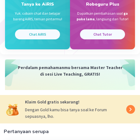
Tanya ke AiRIS
Roboguru Plus
·
0.0
(
0
)
Balas
Beri Rating
Yuk, cobain chat dan belajar
Dapatkan pembahasan soal
ga
bareng AiRIS, teman pintarmu!
pake lama
, langsung dari Tutor!
Aulia N
Level 85
06 November 2023 21:32
Chat AiRIS
Chat Tutor
terimakasih 🙏🙏
Perdalam pemahamanmu bersama Master Teacher
di sesi Live Teaching, GRATIS!
Iklan
Klaim Gold gratis sekarang!
Dengan Gold kamu bisa tanya soal ke Forum
sepuasnya, lho.
Pertanyaan serupa