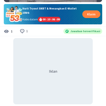
Ikuti Tryout SNBT & Menangkan E-Wallet
100rb
Klaim
Habis dalam
00
:
10
:
06
:
08
1
1
Jawaban terverifikasi
Iklan