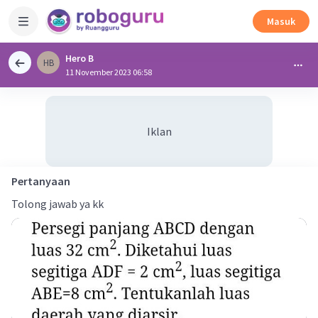
Masuk
Hero B
HB
11 November 2023 06:58
Iklan
Pertanyaan
Tolong jawab ya kk