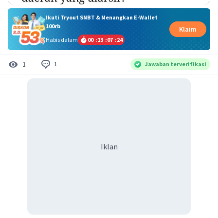
Ikuti Tryout SNBT & Menangkan E-Wallet
100rb
Klaim
Habis dalam
00
:
13
:
07
:
24
1
1
Jawaban terverifikasi
Iklan