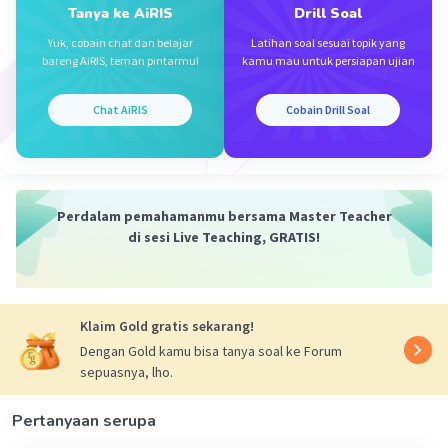
Tanya ke AiRIS
Drill Soal
Yuk, cobain chat dan belajar
Latihan soal sesuai topik yang
Iklan
bareng AiRIS, teman pintarmu!
kamu mau untuk persiapan ujian
Chat AiRIS
Cobain Drill Soal
Perdalam pemahamanmu bersama Master Teacher
di sesi Live Teaching, GRATIS!
Klaim Gold gratis sekarang!
Dengan Gold kamu bisa tanya soal ke Forum
sepuasnya, lho.
Pertanyaan serupa