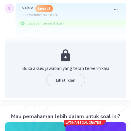
Vels V
Level 3
11 November 2023 09:26
Jawaban terverifikasi
ini yaa
Buka akses jawaban yang telah terverifikasi
Lihat Iklan
·
0.0
(
0
)
Balas
Beri Rating
Mau pemahaman lebih dalam untuk soal ini?
LATIHAN SOAL GRATIS!