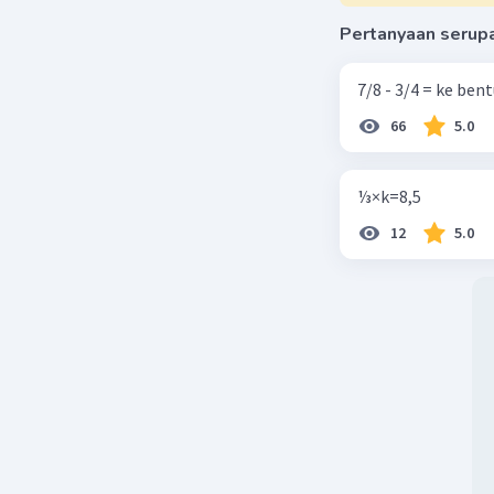
Pertanyaan serup
7/8 - 3/4 = ke be
66
5.0
⅓×k=8,5
12
5.0