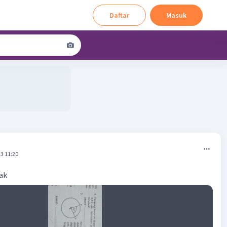
Daftar
Masuk
3 11:20
kak