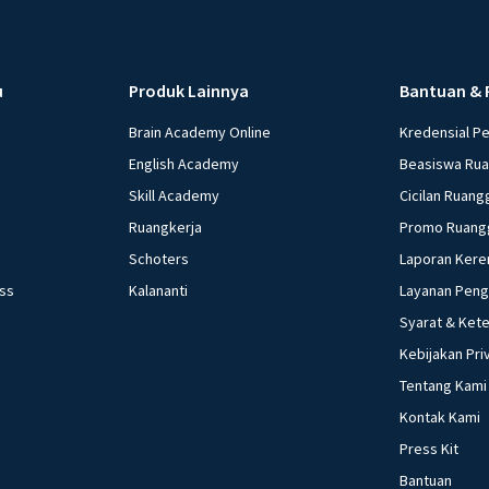
u
Produk Lainnya
Bantuan & 
Brain Academy Online
Kredensial P
English Academy
Beasiswa Ru
Skill Academy
Cicilan Ruang
Ruangkerja
Promo Ruang
Schoters
Laporan Kere
ess
Kalananti
Layanan Pen
Syarat & Ket
Kebijakan Pri
Tentang Kami
Kontak Kami
Press Kit
Bantuan