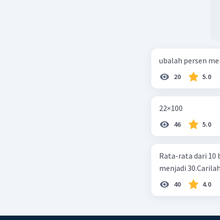
ubalah persen me
20
5.0
22×100
46
5.0
Rata-rata dari 10 
menjadi 30.Carilah
40
4.0