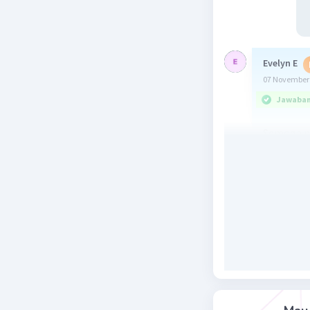
Evelyn E
07 November 
Jawaban 
Semoga 
Beri R