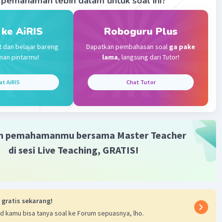
pemahaman lebih dalam untuk soal ini?
 ke AiRIS
Roboguru Plus
t dan belajar bareng
Dapatkan pembahasan soal
ga pake
man pintarmu!
lama
, langsung dari Tutor!
Iklan
at AiRIS
Chat Tutor
m pemahamanmu bersama Master Teacher
di sesi Live Teaching, GRATIS!
 gratis sekarang!
d kamu bisa tanya soal ke Forum sepuasnya, lho.