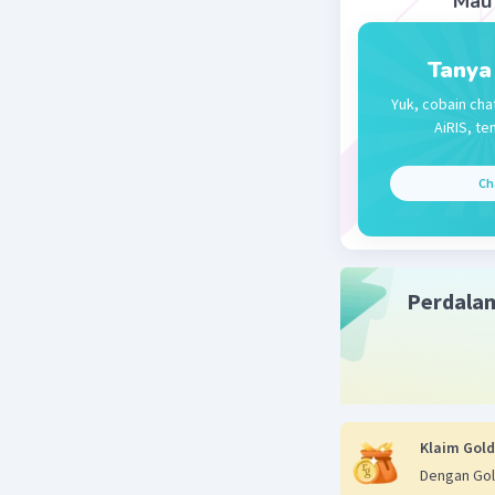
Mau 
Tanya
Yuk, cobain cha
AiRIS, te
Ch
Perdala
Klaim Gold
Dengan Gol