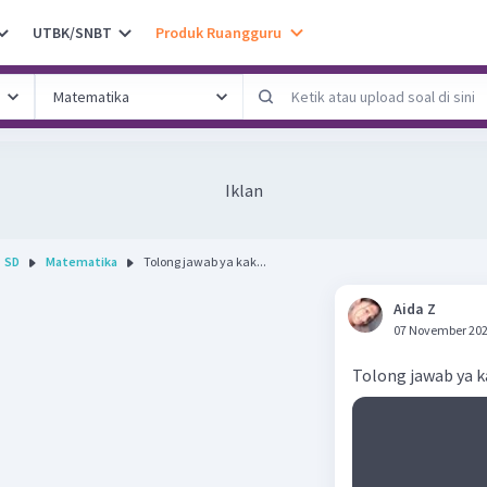
UTBK/SNBT
Produk Ruangguru
Iklan
SD
Matematika
Tolong jawab ya kak...
Aida Z
07 November 202
Tolong jawab ya 