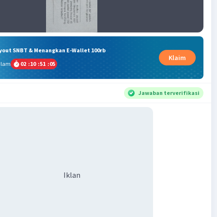
ryout SNBT & Menangkan E-Wallet 100rb
Klaim
alam
02
:
10
:
51
:
05
Jawaban terverifikasi
Iklan