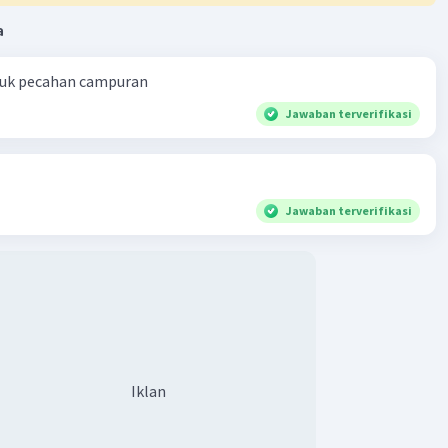
a
ntuk pecahan campuran
Jawaban terverifikasi
Jawaban terverifikasi
Iklan