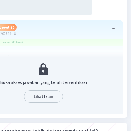
Level 70
2023 16:18
terverifikasi
membantu
Buka akses jawaban yang telah terverifikasi
Lihat Iklan
·
0.0
(
0
)
Balas
ating