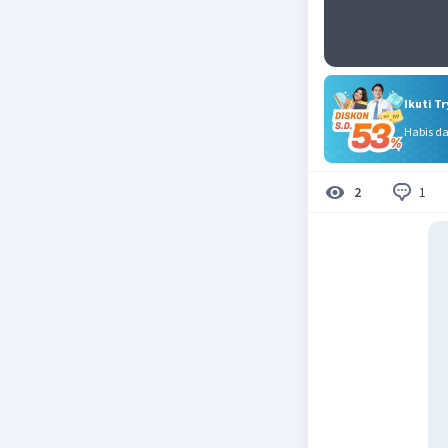
Ikuti T
Habis d
1
2