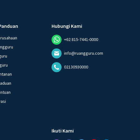
Panduan
Hubungi Kami
erusahaan
+62 815-7441-0000
angguru
info@ruangguru.com
guru
guru
02130930000
ntanan
gaduan
entuan
vasi
Ikuti Kami