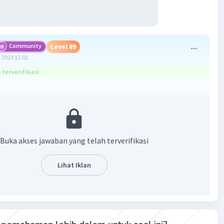
Community
Level 89
 2023 12:02
terverifikasi
a adalah D.
loncat sari bilangan negatif yang nilainya kecil dan
 kelipatan 4.
Buka akses jawaban yang telah terverifikasi
·
0.0
(
0
)
Balas
ating
Lihat Iklan
Gold
Level 87
 2023 12:08
terverifikasi