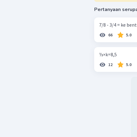
pilihan B 
Pertanyaan serup
Dalam pili
bilangan 
7/8 - 3/4 = ke be
karena it
66
5.0
Jadi, bil
adalah {-2
⅓×k=8,5
12
5.0
Beri R