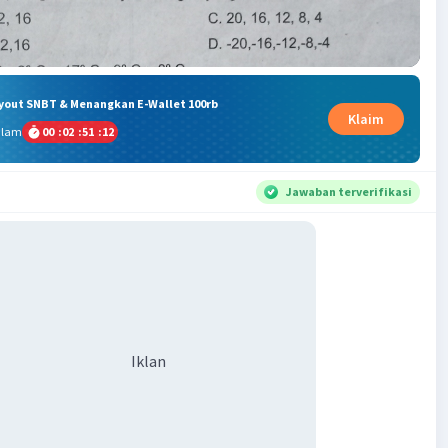
ryout SNBT & Menangkan E-Wallet 100rb
Klaim
alam
00
:
02
:
51
:
11
Jawaban terverifikasi
Iklan