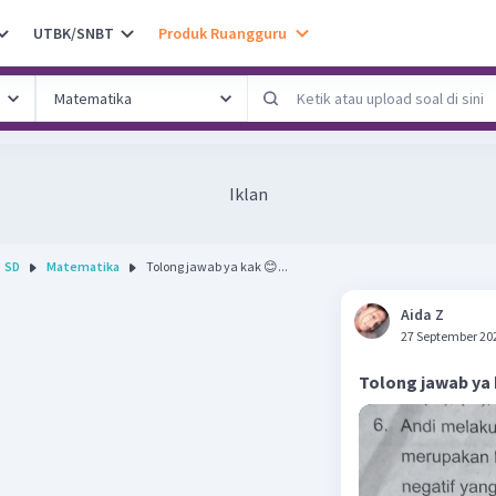
UTBK/SNBT
Produk Ruangguru
Iklan
SD
Matematika
Tolong jawab ya kak 😊...
Aida Z
27 September 20
Tolong jawab ya 