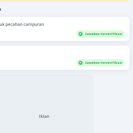
tidak tepat.
a
han jawaban D, {-20,-16,-12,-8,-4}, kita hanya memiliki
negatif yang memenuhi kriteria kelipatan empat. Oleh
ntuk pecahan campuran
u, pilihan D adalah jawaban yang benar.
Jawaban terverifikasi
angan yang dimaksud saat Andi melakukan lima lompatan
0,-16,-12,-8,-4}
Jawaban terverifikasi
·
0.0
(
0
)
Balas
ating
Iklan