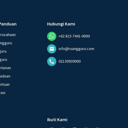
Panduan
Hubungi Kami
erusahaan
+62 815-7441-0000
angguru
info@ruangguru.com
guru
guru
02130930000
ntanan
gaduan
entuan
vasi
Ikuti Kami