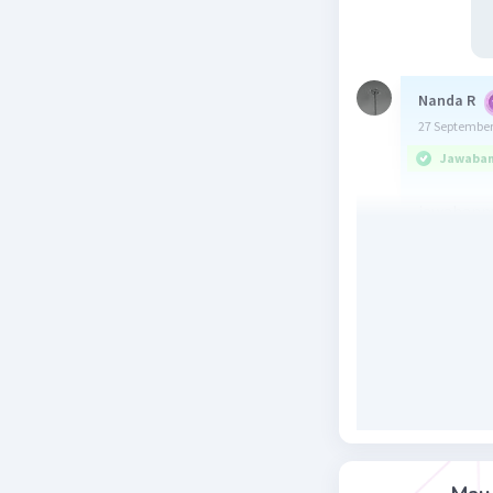
Nanda R
27 September
Jawaban 
jawabanny
karena me
merupakan
Beri R
Kevin L
27 September
Jawaban 