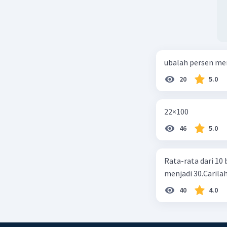
ubalah persen me
20
5.0
22×100
46
5.0
Rata-rata dari 10 
menjadi 30.Carilah
40
4.0