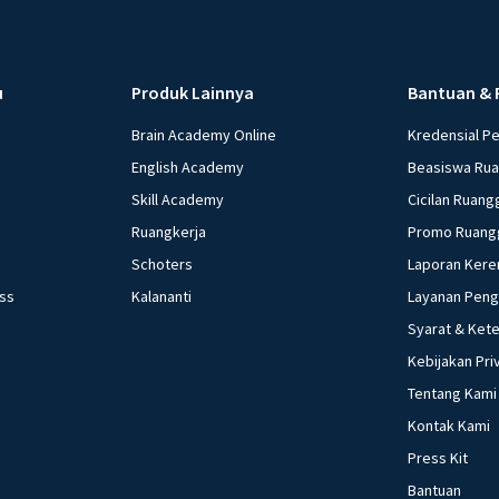
u
Produk Lainnya
Bantuan & 
Brain Academy Online
Kredensial P
English Academy
Beasiswa Ru
Skill Academy
Cicilan Ruang
Ruangkerja
Promo Ruang
Schoters
Laporan Kere
ess
Kalananti
Layanan Pen
Syarat & Ket
Kebijakan Pri
Tentang Kami
Kontak Kami
Press Kit
Bantuan