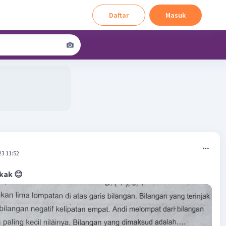
Daftar
Masuk
23 11:52
kak 😊