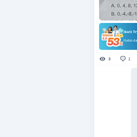
Ikuti T
Habis d
2
3