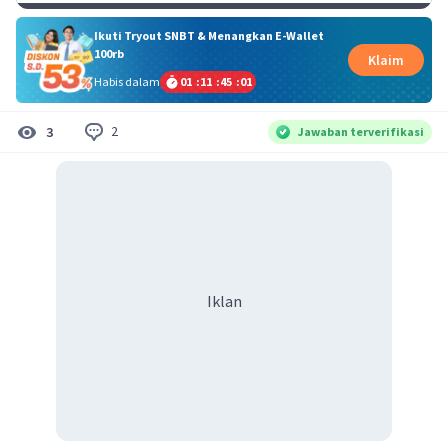
Ikuti Tryout SNBT & Menangkan E-Wallet
100rb
Klaim
Habis dalam
01
:
11
:
45
:
01
2
3
Jawaban terverifikasi
Iklan