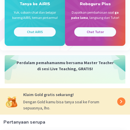
Tanya ke AiRIS
Roboguru Plus
22 Januari 2024 10:55
Yuk, cobain chat dan belajar
Dapatkan pembahasan soal
ga
Jawaban terverifikasi
bareng AiRIS, teman pintarmu!
pake lama
, langsung dari Tutor!
A. Fabel
Iklan
Chat AiRIS
Chat Tutor
Karena Dongeng nu eusina nyaritakeun sasatoan (
hewan ) kalawan paripolahna saperti manusa
·
0.0
(
0
)
Balas
Beri Rating
Perdalam pemahamanmu bersama Master Teacher
di sesi Live Teaching, GRATIS!
Klaim Gold gratis sekarang!
Dengan Gold kamu bisa tanya soal ke Forum
sepuasnya, lho.
Pertanyaan serupa