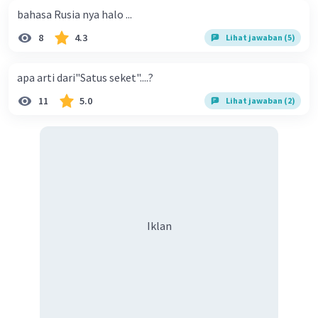
bahasa Rusia nya halo ...
8
4.3
Lihat jawaban (5)
apa arti dari"Satus seket"....?
11
5.0
Lihat jawaban (2)
Iklan