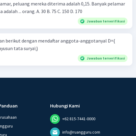
lamar, peluang mereka diterima adalah 0,15. Banyak pelamar
 adalah ... orang. A. 30 B. 75 C. 150 D. 170
Jawaban terverifikasi
n berikut dengan mendaftar anggota-anggotanyal D={
yusun tata surya\}
Jawaban terverifikasi
Panduan
Hubungi Kami
erusahaan
+62 815-7441-0000
angguru
info@ruangguru.com
guru