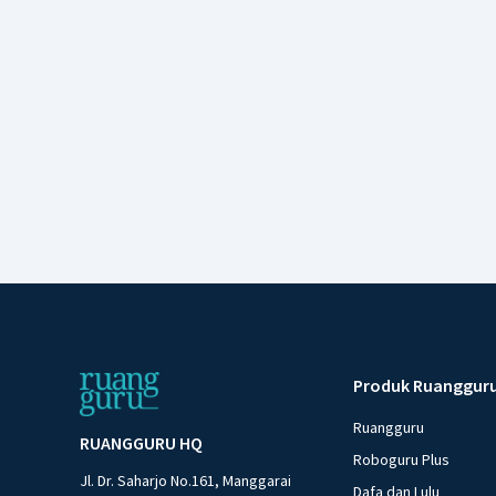
Produk Ruanggur
Ruangguru
RUANGGURU HQ
Roboguru Plus
Jl. Dr. Saharjo No.161, Manggarai
Dafa dan Lulu