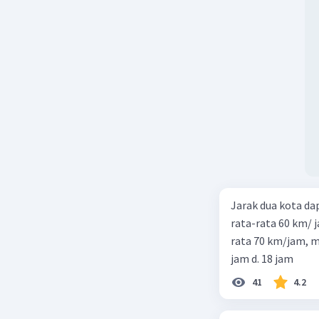
Jarak dua kota d
rata-rata 60 km/ 
rata 70 km/jam, maka waktu
jam d. 18 jam
41
4.2