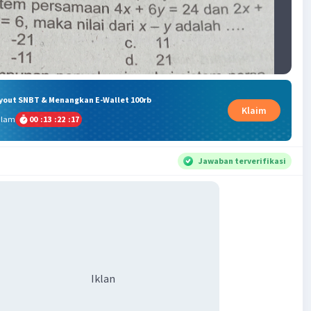
ryout SNBT & Menangkan E-Wallet 100rb
Klaim
alam
00
:
13
:
22
:
17
Jawaban terverifikasi
Iklan