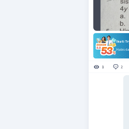
Ikuti T
Habis d
2
1