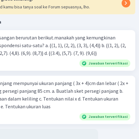
terverifikasi
d kamu bisa tanya soal ke Forum sepuasnya, lho.
a adalah D.
Iklan
a
sangan berurutan berikut.manakah yang kemungkinan
3), (3, 4). (4,5)} c. {(2,7). (4,8). (6,9). (8,7)} d. {(3.4), (5,7). (7, 9). (9,6)}
Jawaban terverifikasi
njang mempunyai ukuran panjang ( 3x + 4)cm dan lebar ( 2x +
·
0.0
(
0
)
Balas
ating
ing persegi panjang 85 cm. a. Buatlah sket persegi panjang b.
n dalam keliling c. Tentukan nilai x d. Tentukan ukuran
 e. Tentukan ukuran luas
Jawaban terverifikasi