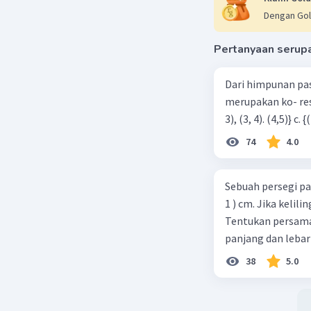
Jawaban 
Dengan Gol
jawabanny
Pertanyaan serup
Dari himpunan pa
merupakan ko- respondensi satu-satu? a. {(1, 1), (2, 2), (3, 3), (4,4)} b. {(1, 2), (2,
74
4.0
Sebuah persegi pa
Beri R
1 ) cm. Jika kelil
Tentukan persamaa
panjang dan lebar
38
5.0