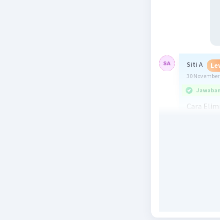
Siti A
Lev
30 November 
Jawaban 
Cara Elim
4x + 6y = 2
2x + 4y = 6
-----------
-2y = 12
y = 12 / -2
y = -6
Cara Subt
Masukkan 
4x + 6y = 