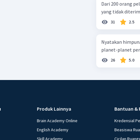
Dari 200 orang pe
yang tidak diterima
31
2.5
Nyatakan himpuna
planet-planet pen
26
5.0
u
Produk Lainnya
Bantuan & 
Brain Academy Online
Kredensial P
English Academy
Beasiswa Ru
Skill Academy
Cicilan Ruang