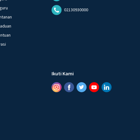
guru
02130930000
ntanan
gaduan
entuan
vasi
Ikuti Kami