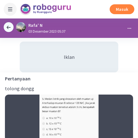
Masuk
Rafa' N
03 Desember 2023 05:37
Iklan
Pertanyaan
tolong dongg