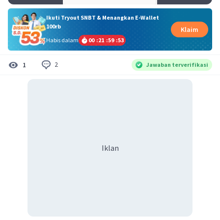
Ikuti Tryout SNBT & Menangkan E-Wallet
100rb
Klaim
Habis dalam
00
:
21
:
59
:
53
2
1
Jawaban terverifikasi
Iklan