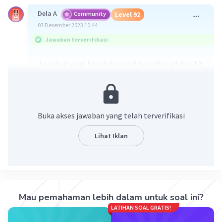
Dela A
Community
Level 92
03 Desember 2023 10:44
Jawaban terverifikasi
Jawaban yang tepat dari soal tersebut adalah
12
× 10^-12
Penjelasan lebih lengkap ada di gambar yaa
Buka akses jawaban yang telah terverifikasi
Lihat Iklan
·
0.0
(
0
)
Balas
Beri Rating
Mau pemahaman lebih dalam untuk soal ini?
LATIHAN SOAL GRATIS!