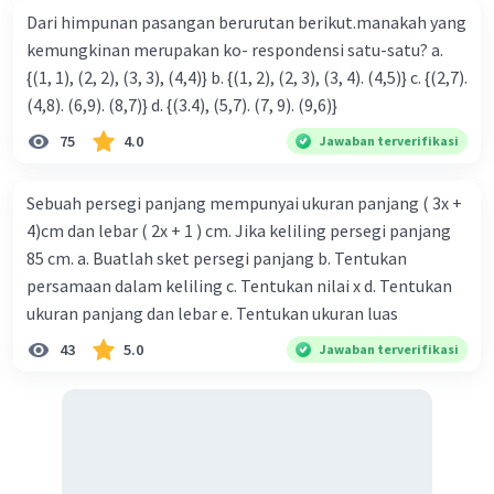
Setelah melakukan perhitungan, didapatkan nilai Q =
Dari himpunan pasangan berurutan berikut.manakah yang
12x10^-14 C. Jadi, jawaban yang benar adalah (b)
kemungkinan merupakan ko- respondensi satu-satu? a.
12x10^-14 C.
{(1, 1), (2, 2), (3, 3), (4,4)} b. {(1, 2), (2, 3), (3, 4). (4,5)} c. {(2,7).
(4,8). (6,9). (8,7)} d. {(3.4), (5,7). (7, 9). (9,6)}
·
0.0
(
0
)
Balas
Beri Rating
75
4.0
Jawaban terverifikasi
Sebuah persegi panjang mempunyai ukuran panjang ( 3x +
4)cm dan lebar ( 2x + 1 ) cm. Jika keliling persegi panjang
85 cm. a. Buatlah sket persegi panjang b. Tentukan
persamaan dalam keliling c. Tentukan nilai x d. Tentukan
ukuran panjang dan lebar e. Tentukan ukuran luas
43
5.0
Jawaban terverifikasi