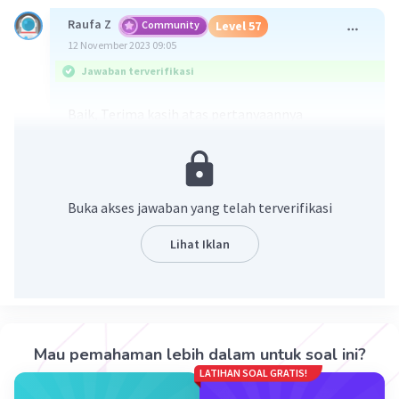
Raufa Z
Community
Level 57
12 November 2023 09:05
Jawaban terverifikasi
Baik, Terima kasih atas pertanyaannya
Diketahui pada grafik tersebut yaitu :
Grafik definit positif (a>0, D<0)
Buka akses jawaban yang telah terverifikasi
Titik potong sumbu y = (0,1)
Lihat Iklan
Berdasarkan grafik, nilai c adalah berdasarkan
titik potong sumbu y yaitu (0,c). Karena nilai c
adalah 1 maka persamaan yang tepat adalah
2
x
+x+1.
Mau pemahaman lebih dalam untuk soal ini?
LATIHAN SOAL GRATIS!
2
Oleh sebab itu, jawabannya adalah B. x
+x+1