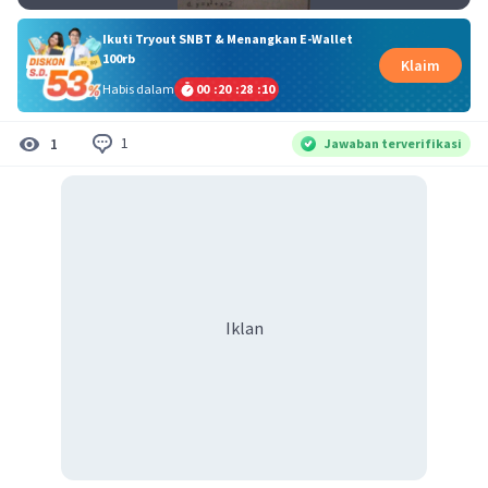
Ikuti Tryout SNBT & Menangkan E-Wallet
100rb
Klaim
Habis dalam
00
:
20
:
28
:
09
1
1
Jawaban terverifikasi
Iklan