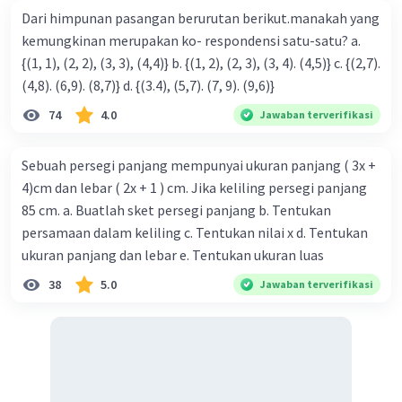
Dari himpunan pasangan berurutan berikut.manakah yang
kemungkinan merupakan ko- respondensi satu-satu? a.
Iklan
{(1, 1), (2, 2), (3, 3), (4,4)} b. {(1, 2), (2, 3), (3, 4). (4,5)} c. {(2,7).
(4,8). (6,9). (8,7)} d. {(3.4), (5,7). (7, 9). (9,6)}
74
4.0
Jawaban terverifikasi
Sebuah persegi panjang mempunyai ukuran panjang ( 3x +
4)cm dan lebar ( 2x + 1 ) cm. Jika keliling persegi panjang
85 cm. a. Buatlah sket persegi panjang b. Tentukan
persamaan dalam keliling c. Tentukan nilai x d. Tentukan
ukuran panjang dan lebar e. Tentukan ukuran luas
38
5.0
Jawaban terverifikasi