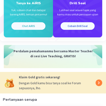
Tanya ke AiRIS
Drill Soal
Semoga membantu.
Yuk, cobain chat dan belajar
Latihan soal sesuai topik yang
bareng AiRIS, teman pintarmu!
kamu mau untuk persiapan ujian
Terima kasih
Chat AiRIS
Cobain Drill Soal
·
5.0
(
1
)
Balas
Beri Rating
Perdalam pemahamanmu bersama Master Teacher
di sesi Live Teaching, GRATIS!
Lathifa L
Level 9
12 November 2023 14:11
makasi banyak kaka
Klaim Gold gratis sekarang!
— Tampilkan 1 balasan lainnya
Dengan Gold kamu bisa tanya soal ke Forum
sepuasnya, lho.
Pertanyaan serupa