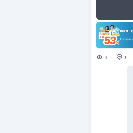
Ikuti T
Habis d
1
3