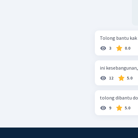
Tolong bantu kak
3
0.0
ini kesebangunan,
12
5.0
tolong dibantu do
9
5.0