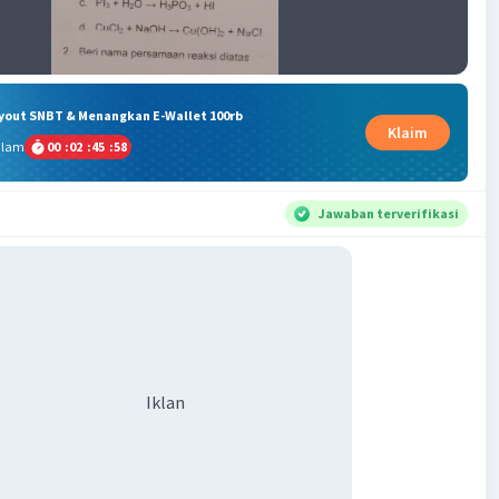
ryout SNBT & Menangkan E-Wallet 100rb
Klaim
alam
00
:
02
:
45
:
57
Jawaban terverifikasi
Iklan