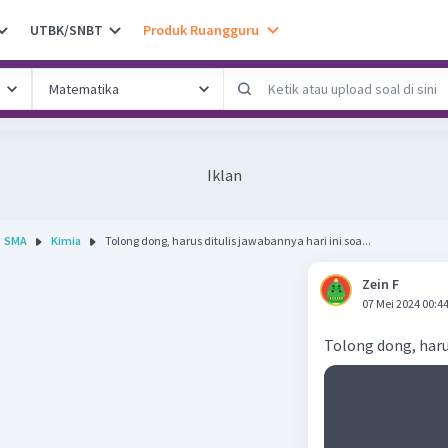
UTBK/SNBT
Produk Ruangguru
Iklan
SMA
Kimia
Tolong dong, harus ditulis jawabannya hari ini soa...
Zein F
07 Mei 2024 00:4
Tolong dong, harus