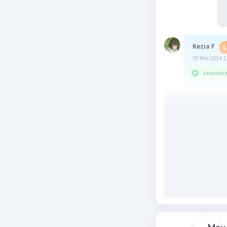
Kezia F
L
07 Mei 2024 1
Jawaban 
untuk jaw
Beri R