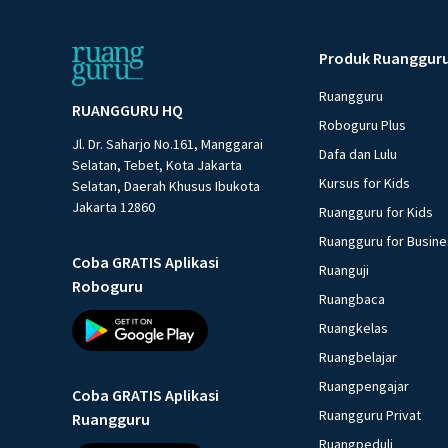
Produk Ruanggur
Ruangguru
RUANGGURU HQ
Roboguru Plus
Jl. Dr. Saharjo No.161, Manggarai
Dafa dan Lulu
Selatan, Tebet, Kota Jakarta
Kursus for Kids
Selatan, Daerah Khusus Ibukota
Jakarta 12860
Ruangguru for Kids
Ruangguru for Busin
Coba GRATIS Aplikasi
Ruanguji
Roboguru
Ruangbaca
Ruangkelas
Ruangbelajar
Ruangpengajar
Coba GRATIS Aplikasi
Ruangguru Privat
Ruangguru
Ruangpeduli