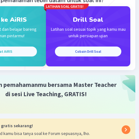
pemahaman lebih dalam untuk soal ini?
LATIHAN SOAL GRATIS!
 ke AiRIS
Drill Soal
t dan belajar bareng
Latihan soal sesuai topik yang kamu mau
man pintarmu!
untuk persiapan ujian
Iklan
at AiRIS
Cobain Drill Soal
m pemahamanmu bersama Master Teacher
di sesi Live Teaching, GRATIS!
 gratis sekarang!
d kamu bisa tanya soal ke Forum sepuasnya, lho.