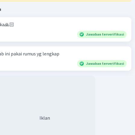
a
aka🙏🏻
Jawaban terverifikasi
b ini pakai rumus yg lengkap
Jawaban terverifikasi
Iklan