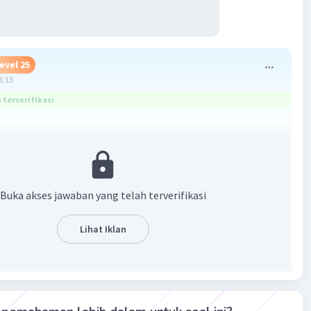
evel 25
3:13
terverifikasi
aban no. 2 aku kurang paham maksudnya apa =(
Buka akses jawaban yang telah terverifikasi
Lihat Iklan
·
5.0
(
1
)
Balas
ating