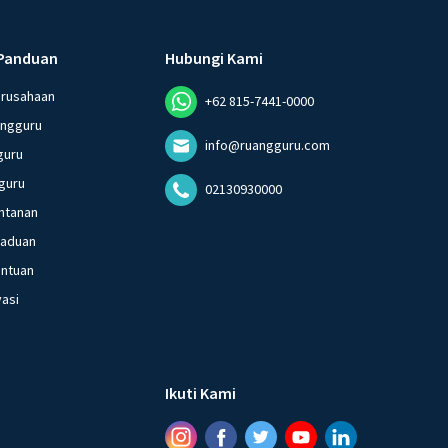
Panduan
Hubungi Kami
erusahaan
+62 815-7441-0000
angguru
info@ruangguru.com
guru
guru
02130930000
ntanan
gaduan
entuan
vasi
Ikuti Kami