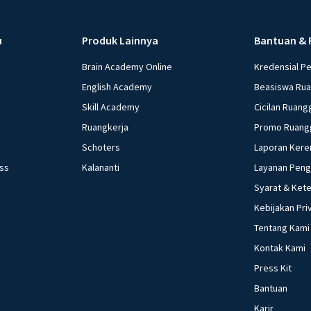
u
Produk Lainnya
Bantuan & 
Brain Academy Online
Kredensial P
English Academy
Beasiswa Ru
Skill Academy
Cicilan Ruang
Ruangkerja
Promo Ruang
Schoters
Laporan Kere
ess
Kalananti
Layanan Pen
Syarat & Ket
Kebijakan Pri
Tentang Kami
Kontak Kami
Press Kit
Bantuan
Karir