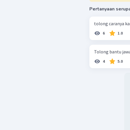
Pertanyaan serup
tolong caranya k
6
1.0
Tolong bantu jawa
4
5.0