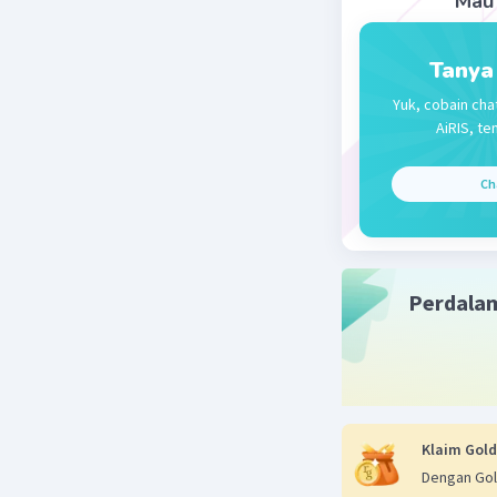
Mau 
Tanya
Yuk, cobain cha
AiRIS, te
Ch
Perdala
Klaim Gold
Dengan Gol