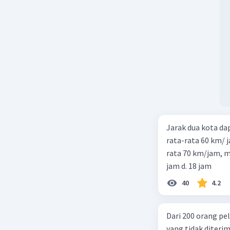
Jarak dua kota d
rata-rata 60 km/ 
rata 70 km/jam, maka waktu
jam d. 18 jam
40
4.2
Dari 200 orang pe
yang tidak diterima