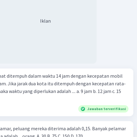
Iklan
apat ditempuh dalam waktu 14 jam dengan kecepatan mobil
jam. Jika jarak dua kota itu ditempuh dengan kecepatan rata-
 yang diperlukan adalah .... a. 9 jam b. 12 jam c. 15
Jawaban terverifikasi
lamar, peluang mereka diterima adalah 0,15. Banyak pelamar
 adalah ... orang. A. 30 B. 75 C. 150 D. 170