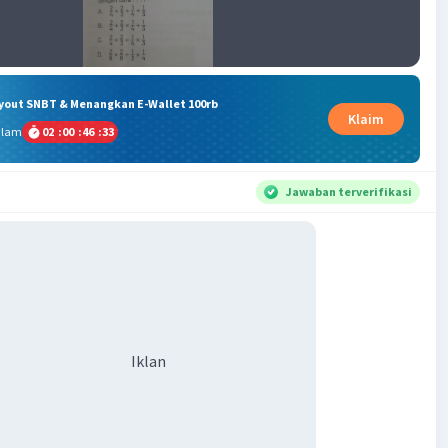
ryout SNBT & Menangkan E-Wallet 100rb
Klaim
alam
02
:
00
:
46
:
33
Jawaban terverifikasi
Iklan