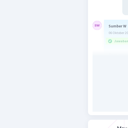
Sumber W
06 Oktober 2
Jawaban 
Cara menj
(2/4 x 2/3)
= 
Lebih jel