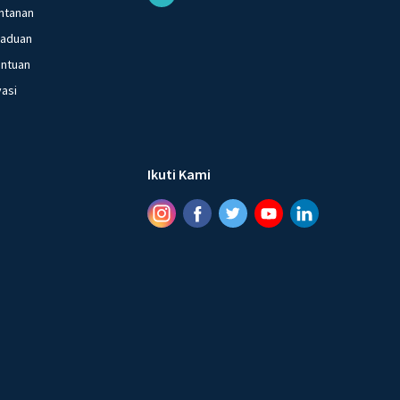
ntanan
gaduan
entuan
vasi
Ikuti Kami