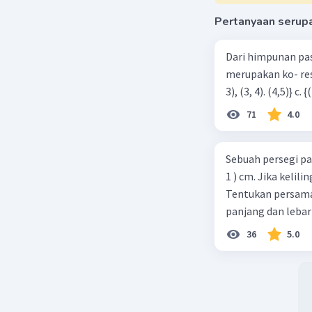
Pertanyaan serup
Dari himpunan pa
merupakan ko- respondensi satu-satu? a. {(1, 1), (2, 2), (3, 3), (4,4)} b. {(1, 2), (2,
71
4.0
Sebuah persegi pa
1 ) cm. Jika kelil
Tentukan persamaa
panjang dan lebar
36
5.0