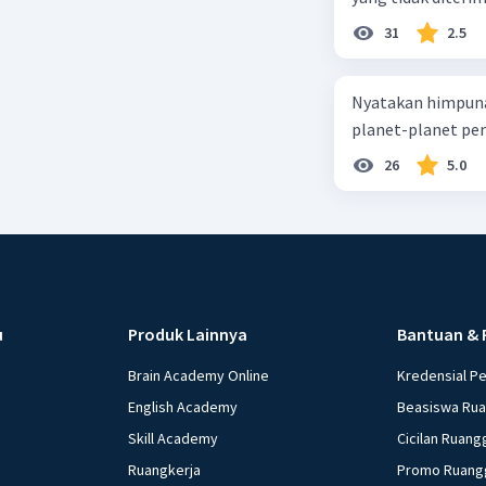
31
2.5
Nyatakan himpuna
planet-planet pen
26
5.0
u
Produk Lainnya
Bantuan & 
Brain Academy Online
Kredensial P
English Academy
Beasiswa Ru
Skill Academy
Cicilan Ruang
Ruangkerja
Promo Ruang