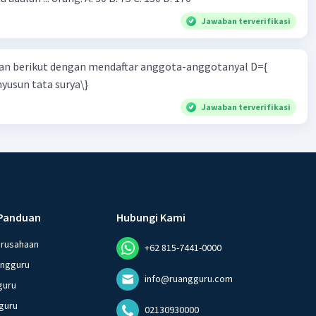
Jawaban terverifikasi
n berikut dengan mendaftar anggota-anggotanyal D={
yusun tata surya\}
Jawaban terverifikasi
Panduan
Hubungi Kami
erusahaan
+62 815-7441-0000
angguru
info@ruangguru.com
guru
guru
02130930000