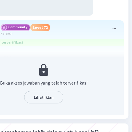
Community
Level 72
023 08:49
terverifikasi
awab :
 + (1/4 x 1/3) = 4/12 + 1/12
5/12
asnya lihat gambar dibawah:
Buka akses jawaban yang telah terverifikasi
Lihat Iklan