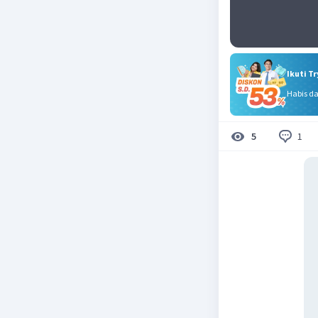
Ikuti T
Habis d
1
5