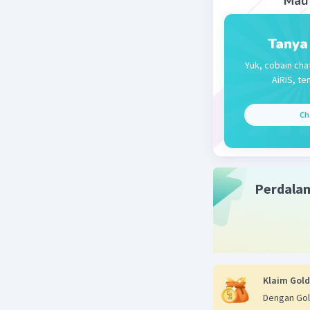
Mau 
Beri R
Tanya
Mari
Yuk, cobain cha
06 Ok
AiRIS, te
Ter
Ch
Perdala
Klaim Gold
Dengan Gol