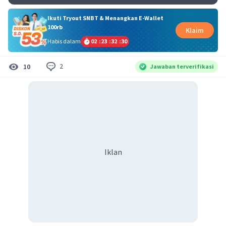
Ikuti Tryout SNBT & Menangkan E-Wallet
100rb
Klaim
Habis dalam
02
:
23
:
32
:
29
2
10
Jawaban terverifikasi
Iklan