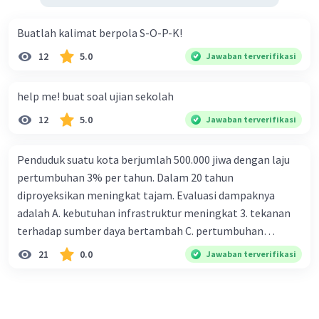
Buatlah kalimat berpola S-O-P-K!
12
5.0
Jawaban terverifikasi
help me! buat soal ujian sekolah
12
5.0
Jawaban terverifikasi
Penduduk suatu kota berjumlah 500.000 jiwa dengan laju
pertumbuhan 3% per tahun. Dalam 20 tahun
diproyeksikan meningkat tajam. Evaluasi dampaknya
adalah A. kebutuhan infrastruktur meningkat 3. tekanan
terhadap sumber daya bertambah C. pertumbuhan
eksponensial berdampak jangka panjang D. tidak
21
0.0
Jawaban terverifikasi
memengaruhi tata ruang E. proyeksi penduduk penting
untuk perencanaan