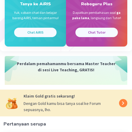
Tanya ke AiRIS
Roboguru Plus
km
= 3,42 km + 1,5 km
Yuk, cobain chat dan belajar
Dapatkan pembahasan soal
ga
bareng AiRIS, teman pintarmu!
pake lama
, langsung dari Tutor!
= 4,92 km
Jadi saat berpapasan berjarak 4,92 km dari
rumah Chiko
Chat AiRIS
Chat Tutor
·
5.0
(
1
)
Balas
Beri Rating
Perdalam pemahamanmu bersama Master Teacher
Fakhri R
Level 66
di sesi Live Teaching, GRATIS!
12 April 2024 13:26
4,92km
Klaim Gold gratis sekarang!
Iklan
·
0.0
(
0
)
Balas
Beri Rating
Dengan Gold kamu bisa tanya soal ke Forum
sepuasnya, lho.
Pertanyaan serupa