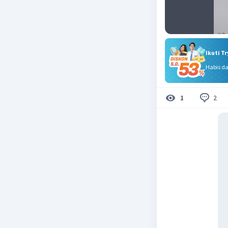
Ikuti T
Habis d
2
1