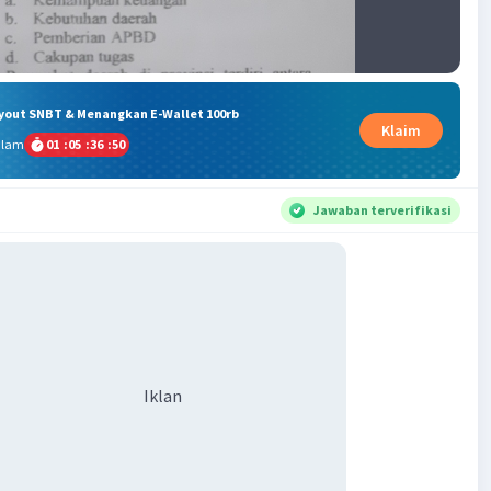
ryout SNBT & Menangkan E-Wallet 100rb
Klaim
alam
01
:
05
:
36
:
50
Jawaban terverifikasi
Iklan