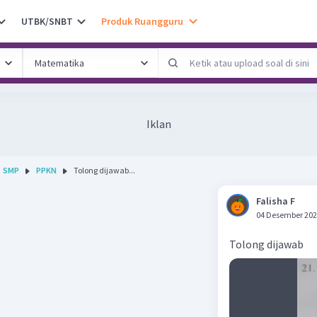
UTBK/SNBT
Produk Ruangguru
Iklan
SMP
PPKN
Tolong dijawab...
Falisha F
04 Desember 202
Tolong dijawab