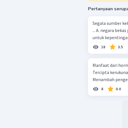
Pertanyaan serup
Segala sumber kek
... A. negara bekas penjajah B. pejabat negara yang berpengaruh C. pemerintah
untuk kepentingan
18
3.5
Manfaat dari horm
Tercipta kerukun
Menambah pengeta
8
0.0