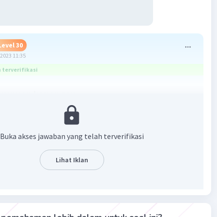
Level 30
2023 11:35
terverifikasi
ampuan keuangan
Peraturan Pemerintah Nomor 18 Tahun 2016 tentang
 Daerah, perangkat daerah dibentuk oleh masing-masing
Buka akses jawaban yang telah terverifikasi
rdasarkan pertimbangan karakteristik, potensi, dan
 daerah. Pemberian APBD dan cakupan tugas juga
Lihat Iklan
n faktor yang mempengaruhi penyusunan perangkat
emampuan keuangan daerah tidak termasuk dalam faktor-
rsebut, karena perangkat daerah harus mengelola
sesuai dengan tugas dan fungsi yang ditetapkan.