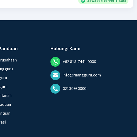
Jawaban terverifikasi
Panduan
Hubungi Kami
erusahaan
+62 815-7441-0000
angguru
info@ruangguru.com
guru
guru
02130930000
ntanan
gaduan
entuan
vasi