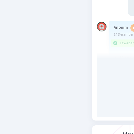
Anonim
14 Desember 
Jawaban 
a. Kem
Menurut 
Perangkat
daerah be
kebutuhan
merupaka
daerah. K
faktor te
anggaran 