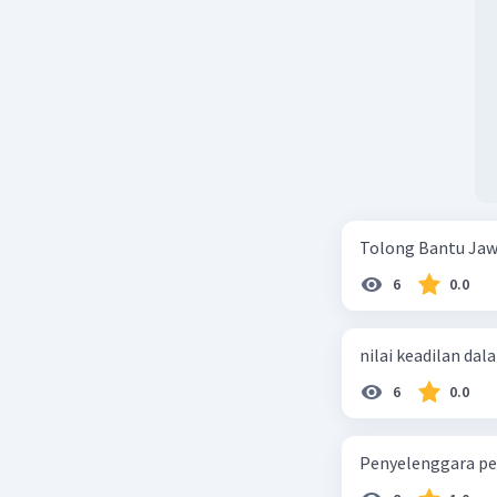
Tolong Bantu Jaw
6
0.0
nilai keadilan dal
6
0.0
Penyelenggara pe