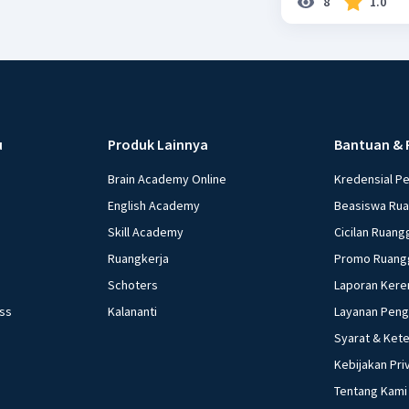
8
1.0
u
Produk Lainnya
Bantuan & 
Brain Academy Online
Kredensial P
English Academy
Beasiswa Ru
Skill Academy
Cicilan Ruang
Ruangkerja
Promo Ruang
Schoters
Laporan Kere
ess
Kalananti
Layanan Pen
Syarat & Ket
Kebijakan Pri
Tentang Kami