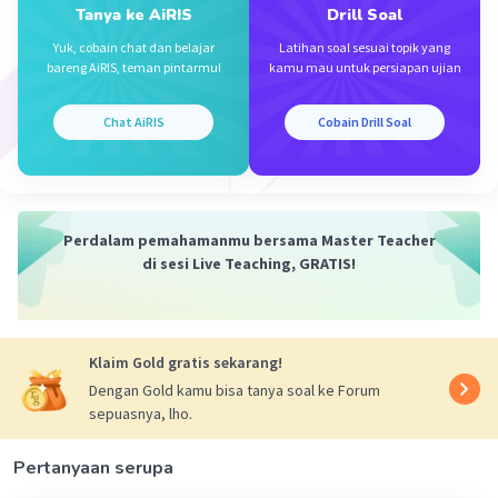
Tanya ke AiRIS
Drill Soal
Yuk, cobain chat dan belajar
Latihan soal sesuai topik yang
bareng AiRIS, teman pintarmu!
kamu mau untuk persiapan ujian
Chat AiRIS
Cobain Drill Soal
Iklan
Perdalam pemahamanmu bersama Master Teacher
di sesi Live Teaching, GRATIS!
Klaim Gold gratis sekarang!
Dengan Gold kamu bisa tanya soal ke Forum
sepuasnya, lho.
Pertanyaan serupa