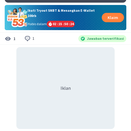
Ikuti Tryout SNBT & Menangkan E-Wallet
100rb
Klaim
Habis dalam
02
:
15
:
50
:
23
1
1
Jawaban terverifikasi
Iklan