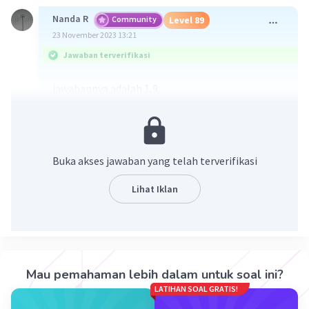
Nanda R
Community
Level 89
23 November 2023 13:21
Jawaban terverifikasi
jawabannya adalah 1,9.
p³ = 1³ + 2³ + 3³ + 4³
= 1 + 8 + 27 + 64
= 100
Buka akses jawaban yang telah terverifikasi
3
p =
√100
= 4,641
Lihat Iklan
√(p-1) = √(4,641-1)
= √3,641
= 1,9
Mau pemahaman lebih dalam untuk soal ini?
·
3.0
(
1
)
Balas
Beri Rating
LATIHAN SOAL GRATIS!