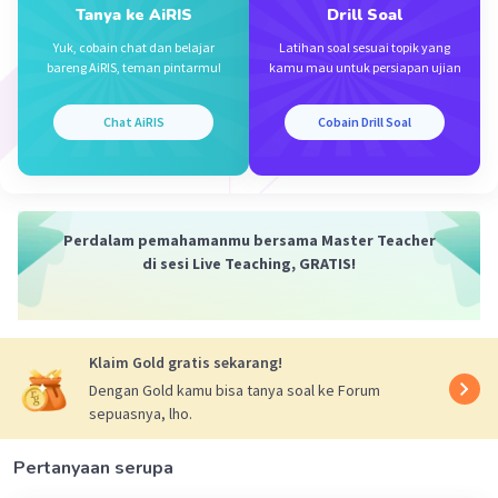
Tanya ke AiRIS
Drill Soal
Kesimpulan:
Jadi, ciri-ciri di atas merupakan manusia purba jenis
Yuk, cobain chat dan belajar
Latihan soal sesuai topik yang
Pithecanthropus robustus.
bareng AiRIS, teman pintarmu!
kamu mau untuk persiapan ujian
·
5.0
(
1
)
Balas
Beri Rating
Chat AiRIS
Cobain Drill Soal
Perdalam pemahamanmu bersama Master Teacher
di sesi Live Teaching, GRATIS!
Iklan
Klaim Gold gratis sekarang!
Dengan Gold kamu bisa tanya soal ke Forum
sepuasnya, lho.
Pertanyaan serupa