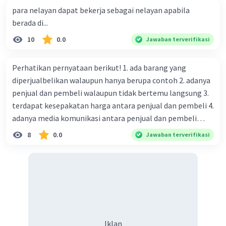
para nelayan dapat bekerja sebagai nelayan apabila
berada di...
10
0.0
Jawaban terverifikasi
Perhatikan pernyataan berikut! 1. ada barang yang
diperjualbelikan walaupun hanya berupa contoh 2. adanya
penjual dan pembeli walaupun tidak bertemu langsung 3.
terdapat kesepakatan harga antara penjual dan pembeli 4.
adanya media komunikasi antara penjual dan pembeli
Pernyataan tersebut termasuk unsur penting bagi
8
0.0
Jawaban terverifikasi
terbentuknya ....
Iklan