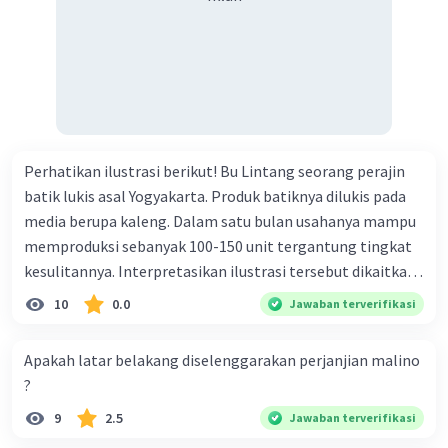
Perhatikan ilustrasi berikut! Bu Lintang seorang perajin
batik lukis asal Yogyakarta. Produk batiknya dilukis pada
media berupa kaleng. Dalam satu bulan usahanya mampu
memproduksi sebanyak 100-150 unit tergantung tingkat
kesulitannya. Interpretasikan ilustrasi tersebut dikaitkan
dengan peran pelaku ekonomi dalam kegiatan
10
0.0
Jawaban terverifikasi
perekonomian!
Apakah latar belakang diselenggarakan perjanjian malino
?
9
2.5
Jawaban terverifikasi