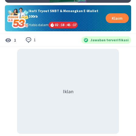
Ikuti Tryout SNBT & Menangkan E-Wallet
100rb
Klaim
Habis dalam
02
:
18
:
45
:
17
1
1
Jawaban terverifikasi
Iklan