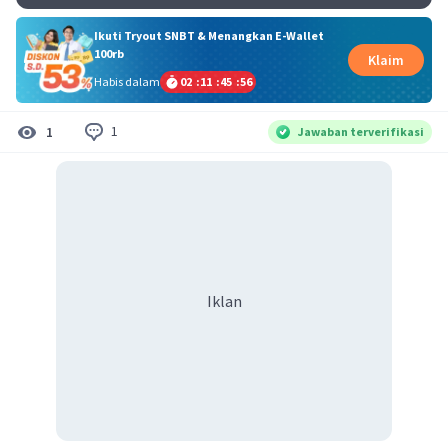
Ikuti Tryout SNBT & Menangkan E-Wallet
100rb
Klaim
Habis dalam
02
:
11
:
45
:
56
1
1
Jawaban terverifikasi
Iklan