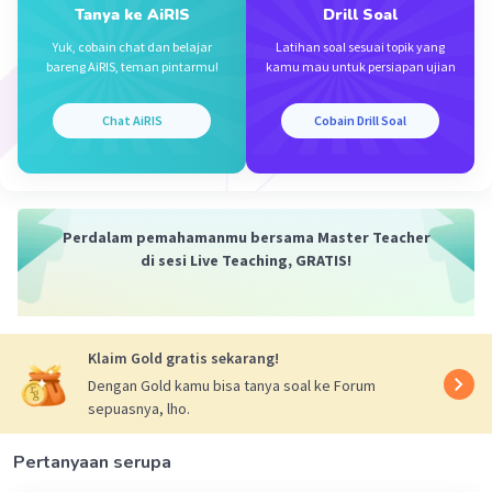
Tanya ke AiRIS
Drill Soal
jadi , panjang kawat tersebut adalah 0,333 m
Yuk, cobain chat dan belajar
Latihan soal sesuai topik yang
bareng AiRIS, teman pintarmu!
kamu mau untuk persiapan ujian
A.0,333 m
Chat AiRIS
Cobain Drill Soal
·
0.0
(
0
)
Balas
Beri Rating
Perdalam pemahamanmu bersama Master Teacher
di sesi Live Teaching, GRATIS!
Iklan
Klaim Gold gratis sekarang!
Dengan Gold kamu bisa tanya soal ke Forum
sepuasnya, lho.
Pertanyaan serupa