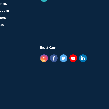
ntanan
gaduan
entuan
vasi
Ikuti Kami