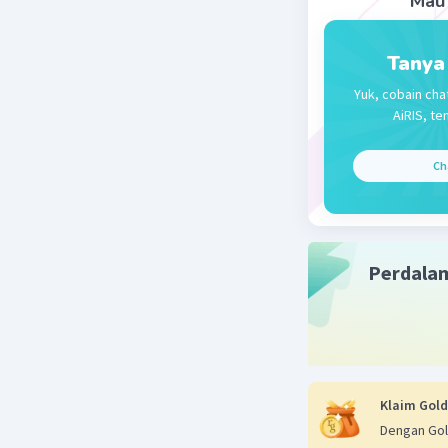
Mau 
Pembahas
K(10,4) → K
L(10,-4) → 
Tanya
M(-2,-4) → 
Yuk, cobain cha
N(-2,4) → N
AiRIS, te
Luas setel
Ch
L = 6 × 4
= 24 satu
Perhatika
Perdala
Jadi, luas
Klaim Gold
Dengan Gol