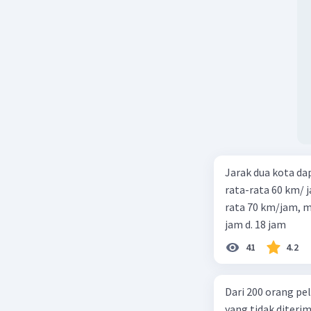
Jarak dua kota d
rata-rata 60 km/ 
rata 70 km/jam, maka waktu
jam d. 18 jam
41
4.2
Dari 200 orang pe
yang tidak diterima