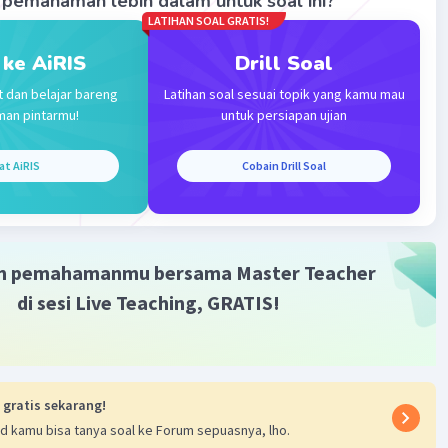
pemahaman lebih dalam untuk soal ini?
an:
LATIHAN SOAL GRATIS!
' = (1/2 (10), 1/2 (4)) = K'(5,2)
L' = (1/2 (10), 1/2 (-4)) = L'(5,-2)
 ke AiRIS
Drill Soal
K' = (1/2 (-2), 1/2 (-4)) = M'(-1,-2)
t dan belajar bareng
Latihan soal sesuai topik yang kamu mau
' = (1/2 (-2), 1/2 (4)) = N'(-1,2)
man pintarmu!
untuk persiapan ujian
ah didilatasi:
at AiRIS
Cobain Drill Soal
an luas
n gambar terlampir.
m pemahamanmu bersama Master Teacher
 persegi panjang setelah didilatasi adalah 24 satuan luas.
di sesi Live Teaching, GRATIS!
 gratis sekarang!
d kamu bisa tanya soal ke Forum sepuasnya, lho.