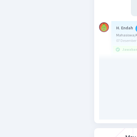
H. Endah
Mahasiswa/Al
07 Desember 
Jawaban 
Jawaban: 
Konsep:
>> Jika ti
dengan:
x' = kx
y' = ky
>> Luas p