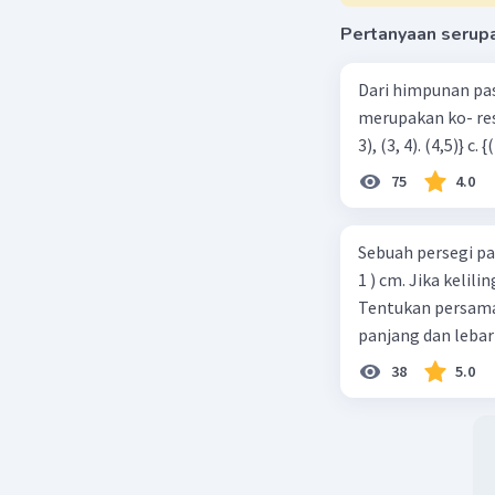
Pertanyaan serup
Beri R
Dari himpunan pa
merupakan ko- respondensi satu-satu? a. {(1, 1), (2, 2), (3, 3), (4,4)} b. {(1, 2), (2,
75
4.0
Sebuah persegi pa
1 ) cm. Jika kelil
Tentukan persamaa
panjang dan lebar
38
5.0