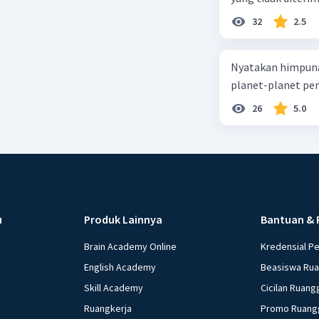
32
2.5
Nyatakan himpuna
planet-planet pen
26
5.0
u
Produk Lainnya
Bantuan & 
Brain Academy Online
Kredensial P
English Academy
Beasiswa Ru
Skill Academy
Cicilan Ruang
Ruangkerja
Promo Ruang