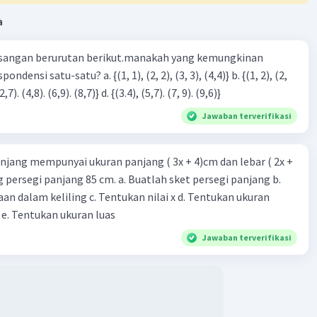
a
·
0.0
(
0
)
Balas
ating
sangan berurutan berikut.manakah yang kemungkinan
3), (3, 4). (4,5)} c. {(2,7). (4,8). (6,9). (8,7)} d. {(3.4), (5,7). (7, 9). (9,6)}
Jawaban terverifikasi
njang mempunyai ukuran panjang ( 3x + 4)cm dan lebar ( 2x +
Iklan
ing persegi panjang 85 cm. a. Buatlah sket persegi panjang b.
n dalam keliling c. Tentukan nilai x d. Tentukan ukuran
 e. Tentukan ukuran luas
Jawaban terverifikasi