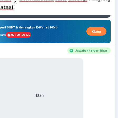
ryout SNBT & Menangkan E-Wallet 100rb
Klaim
alam
02
:
09
:
00
:
19
Jawaban terverifikasi
Iklan