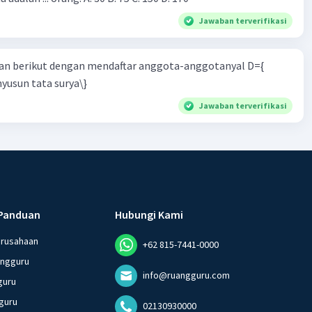
Jawaban terverifikasi
n berikut dengan mendaftar anggota-anggotanyal D={
yusun tata surya\}
Jawaban terverifikasi
Panduan
Hubungi Kami
erusahaan
+62 815-7441-0000
angguru
info@ruangguru.com
guru
guru
02130930000