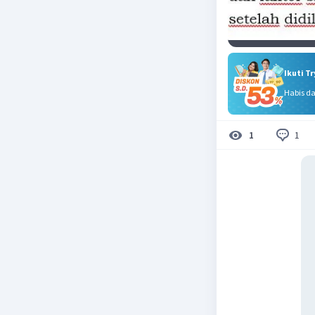
Ikuti T
Habis d
1
1