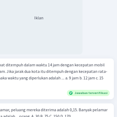
Iklan
apat ditempuh dalam waktu 14 jam dengan kecepatan mobil
jam. Jika jarak dua kota itu ditempuh dengan kecepatan rata-
 yang diperlukan adalah .... a. 9 jam b. 12 jam c. 15
Jawaban terverifikasi
lamar, peluang mereka diterima adalah 0,15. Banyak pelamar
 adalah ... orang. A. 30 B. 75 C. 150 D. 170