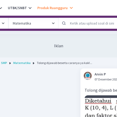
UTBK/SNBT
Produk Ruangguru
Iklan
SMP
Matematika
Tolong dijawab beserta caranya ya kak!...
Arvin P
07 Desember 202
Tolong dijawab be