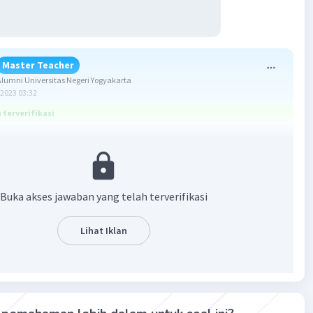
Master Teacher
umni Universitas Negeri Yogyakarta
2023 03:32
terverifikasi
24 satuan luas
Buka akses jawaban yang telah terverifikasi
tik (x,y) didilatasi [O , k] maka bayangannya adalah (x',y').
Lihat Iklan
ersegi panjang = panjang × lebar