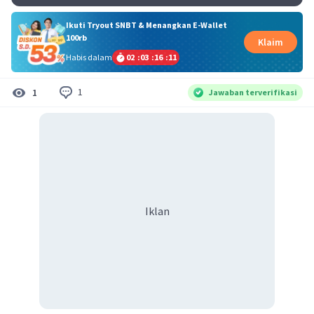
Ikuti Tryout SNBT & Menangkan E-Wallet
100rb
Klaim
Habis dalam
02
:
03
:
16
:
10
1
1
Jawaban terverifikasi
Iklan