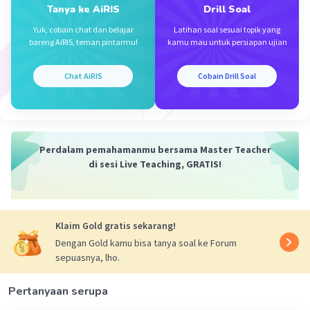
Tanya ke AiRIS
Drill Soal
·
0.0
(
0
)
Balas
Beri Rating
Yuk, cobain chat dan belajar
Latihan soal sesuai topik yang
bareng AiRIS, teman pintarmu!
kamu mau untuk persiapan ujian
Chat AiRIS
Cobain Drill Soal
Iklan
Perdalam pemahamanmu bersama Master Teacher
di sesi Live Teaching, GRATIS!
Klaim Gold gratis sekarang!
Dengan Gold kamu bisa tanya soal ke Forum
sepuasnya, lho.
Pertanyaan serupa