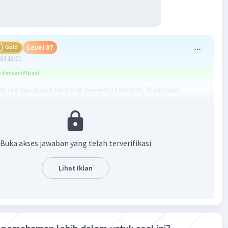
Gold
Level 87
023 12:01
terverifikasi
tas menjelaskan tentang penemu telepon, Alexander
ll, dan perkembangan telekomunikasi. Secara singkat, isi
ebut adalah:
n adalah alat komunikasi penting yang revolusioner dalam
Buka akses jawaban yang telah terverifikasi
ikasi.
Lihat Iklan
der Graham Bell adalah penemu telepon, yang bekerja pada
ak usia 18 tahun.
engembangkan ide untuk mengirim suara melalui kabel
 bukan hanya kode-kode Morse.