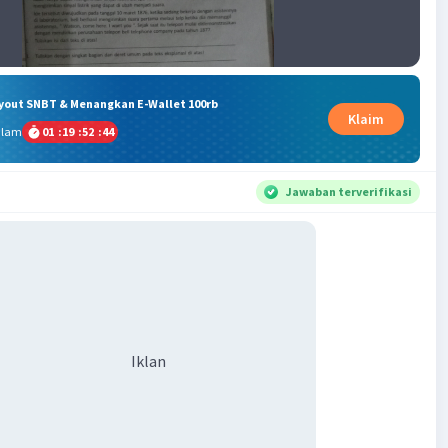
ryout SNBT & Menangkan E-Wallet 100rb
Klaim
alam
01
:
19
:
52
:
43
Jawaban terverifikasi
Iklan