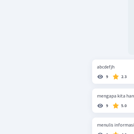
abcdefjh
9
2.3
mengapa kita har
9
5.0
menulis informasi 