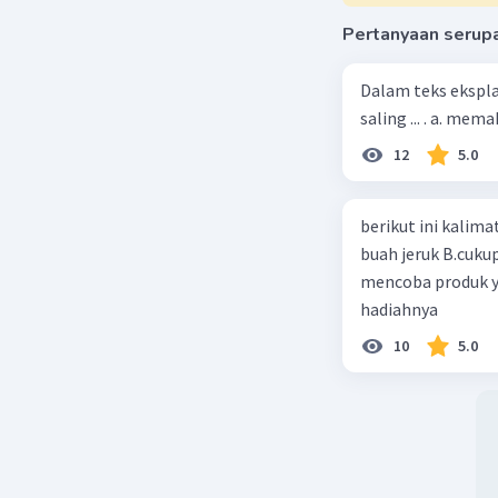
Nomor
Pertanyaan serup
1.telepon
digunakan
Dalam teks ekspla
ataupun p
saling ... . a. m
Sebelum 
lahir pad
12
5.0
bekerja k
ketika be
berikut ini kalimat iklan ya
tahun pad
tahun 18
buah jeruk B.cuku
mencoba produk y
hadiahnya
Beri R
10
5.0