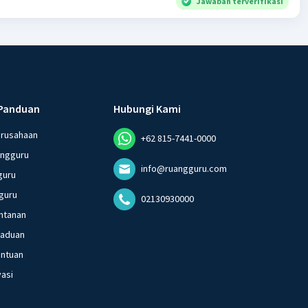
Jawaban terverifikasi
Panduan
Hubungi Kami
erusahaan
+62 815-7441-0000
angguru
info@ruangguru.com
guru
guru
02130930000
ntanan
gaduan
entuan
vasi