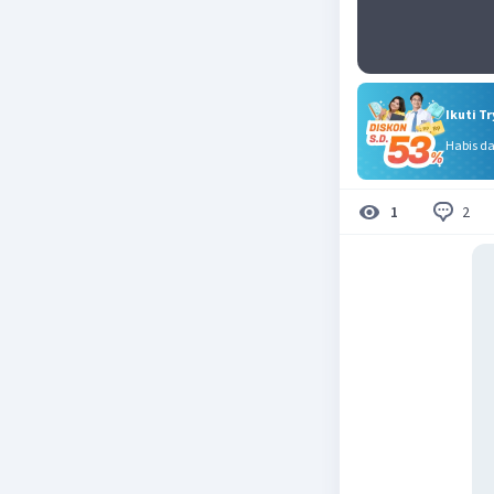
Ikuti T
Habis d
2
1