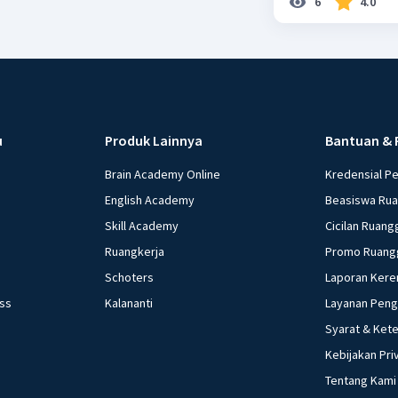
6
4.0
u
Produk Lainnya
Bantuan & 
Brain Academy Online
Kredensial P
English Academy
Beasiswa Ru
Skill Academy
Cicilan Ruang
Ruangkerja
Promo Ruang
Schoters
Laporan Kere
ess
Kalananti
Layanan Pen
Syarat & Ket
Kebijakan Pri
Tentang Kami