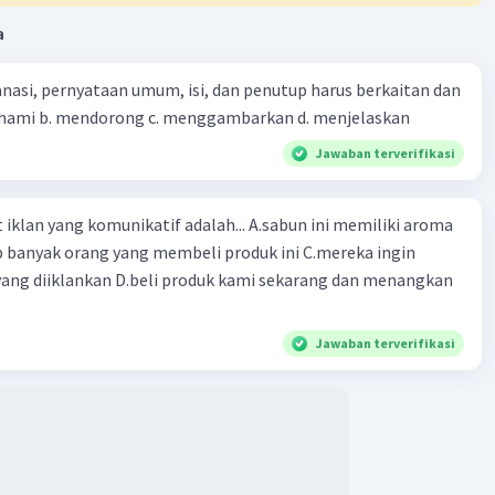
Iklan
a
 adalah sebuah alat komunikasi yang paling banyak
 pada zaman ini untuk menyampaikan pesan suara
nasi, pernyataan umum, isi, dan penutup harus berkaitan dan
esan teks kepada penerima di tempat yang jauh
emahami b. mendorong c. menggambarkan d. menjelaskan
ada telepon orang menggunakan mesin telegraf telepon
a penemu Alexander Graham Bell sejak umur 18 tahun Bell
Jawaban terverifikasi
eras untuk mengembangkan idenya pada tahutahun 1874
kerja pada perusahaan telegraf ide tsb diwujudkan pada
ng komunikatif adalah... A.sabun ini memiliki aroma
a 10maret 1876 telepon mulai didemontrasikan pada
77
p banyak orang yang membeli produk ini C.mereka ingin
ang diiklankan D.beli produk kami sekarang dan menangkan
·
0.0
(
0
)
Balas
ating
Jawaban terverifikasi