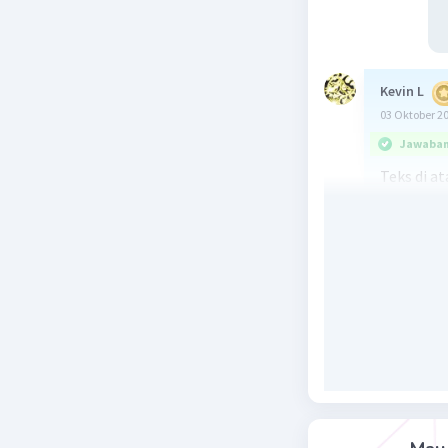
Kevin L
03 Oktober 2
Jawaban 
Teks di a
Graham Be
teks ters
1. Telepo
telekomun
2. Alexan
idenya sej
3. Bell m
telegraf,