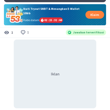
Ikuti Tryout SNBT & Menangkan E-Wallet
100rb
Klaim
Habis dalam
02
:
15
:
32
:
43
1
1
Jawaban terverifikasi
Iklan