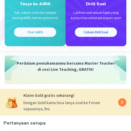
Tanya ke AiRIS
Drill Soal
-6 = a(3)(-1)
-6 = -3a
Yuk, cobain chat dan belajar
Latihan soal sesuai topik yang
bareng AiRIS, teman pintarmu!
kamu mau untuk persiapan ujian
a = 2
Substitusikan a = 2 ke persamaan (1)
Chat AiRIS
Cobain Drill Soal
y = a(x + 1)(x - 3)
y = 2(x + 1)(x - 3)
2
y = 2(x
- 3x + x - 3)
2
y = 2(x
- 2x - 3)
Perdalam pemahamanmu bersama Master Teacher
2
y = 2x
- 4x - 6 atau
di sesi Live Teaching, GRATIS!
2
f(x) = 2x
- 4x - 6
Klaim Gold gratis sekarang!
·
0.0
(
0
)
Balas
Beri Rating
Dengan Gold kamu bisa tanya soal ke Forum
sepuasnya, lho.
Pertanyaan serupa