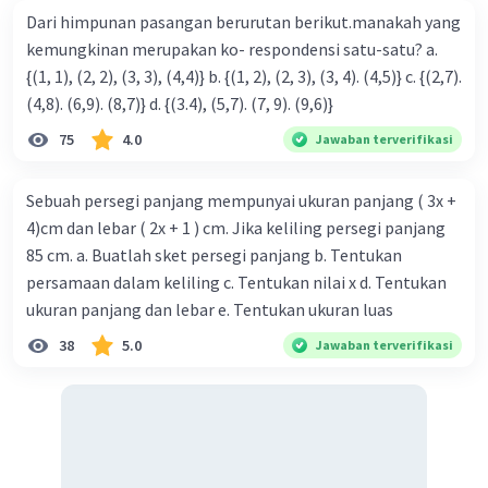
Dari himpunan pasangan berurutan berikut.manakah yang
kemungkinan merupakan ko- respondensi satu-satu? a.
Iklan
{(1, 1), (2, 2), (3, 3), (4,4)} b. {(1, 2), (2, 3), (3, 4). (4,5)} c. {(2,7).
(4,8). (6,9). (8,7)} d. {(3.4), (5,7). (7, 9). (9,6)}
75
4.0
Jawaban terverifikasi
Sebuah persegi panjang mempunyai ukuran panjang ( 3x +
4)cm dan lebar ( 2x + 1 ) cm. Jika keliling persegi panjang
85 cm. a. Buatlah sket persegi panjang b. Tentukan
persamaan dalam keliling c. Tentukan nilai x d. Tentukan
ukuran panjang dan lebar e. Tentukan ukuran luas
38
5.0
Jawaban terverifikasi