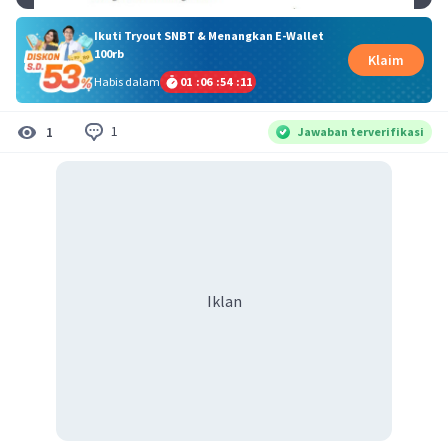
Ikuti Tryout SNBT & Menangkan E-Wallet
100rb
Klaim
Habis dalam
01
:
06
:
54
:
10
1
1
Jawaban terverifikasi
Iklan