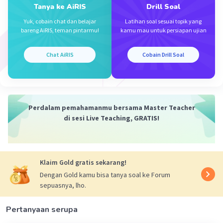
Tanya ke AiRIS
Drill Soal
Yuk, cobain chat dan belajar
Latihan soal sesuai topik yang
bareng AiRIS, teman pintarmu!
kamu mau untuk persiapan ujian
Chat AiRIS
Cobain Drill Soal
Iklan
Perdalam pemahamanmu bersama Master Teacher
di sesi Live Teaching, GRATIS!
Klaim Gold gratis sekarang!
Dengan Gold kamu bisa tanya soal ke Forum
sepuasnya, lho.
Pertanyaan serupa