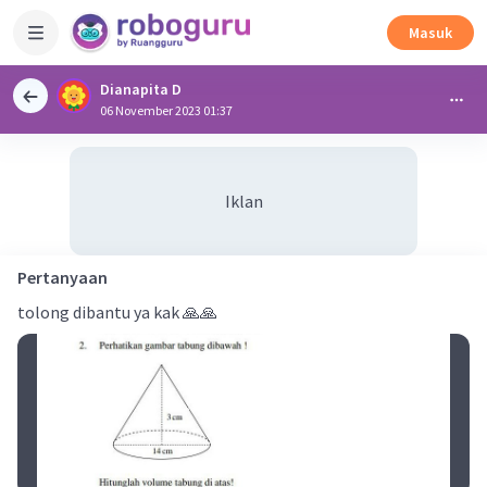
Masuk
Dianapita D
06 November 2023 01:37
Iklan
Pertanyaan
tolong dibantu ya kak 🙏🙏