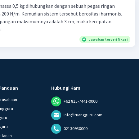
massa 0,5 kg dihubungkan dengan sebuah pegas ringan
200 N/m. Kemudian sistem tersebut berosilasi harmonis.
impangan maksimumnya adalah 3 cm, maka kecepatan
:
Jawaban terverifikasi
Panduan
Hubungi Kami
erusahaan
+62 815-7441-0000
angguru
info@ruangguru.com
guru
guru
02130930000
ntanan