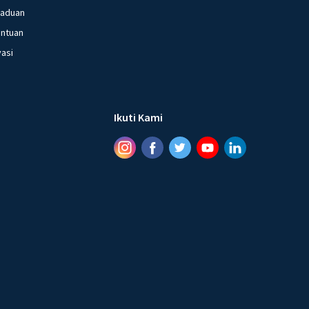
gaduan
entuan
vasi
Ikuti Kami