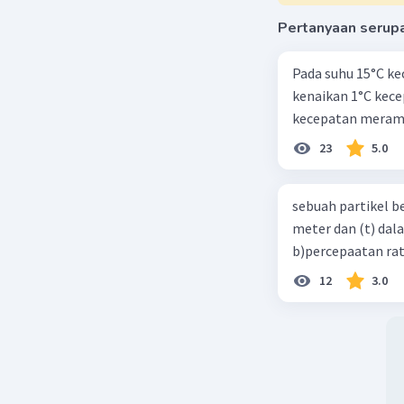
Pertanyaan serup
Pada suhu 15°C ke
kenaikan 1°C kec
kecepatan meramb
23
5.0
sebuah partikel b
meter dan (t) dal
b)percepaatan rat
12
3.0