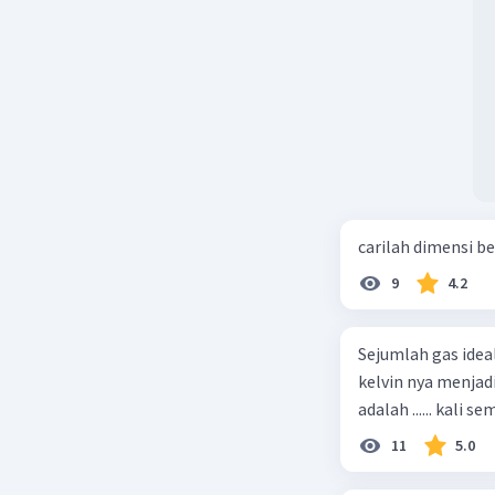
carilah dimensi b
9
4.2
Sejumlah gas idea
kelvin nya menjad
11
5.0