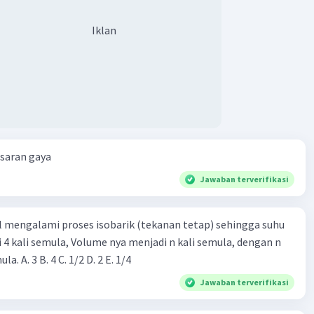
Iklan
esaran gaya
Jawaban terverifikasi
l mengalami proses isobarik (tekanan tetap) sehingga suhu
i 4 kali semula, Volume nya menjadi n kali semula, dengan n
adalah ...... kali semula. A. 3 B. 4 C. 1/2 D. 2 E. 1/4
Jawaban terverifikasi