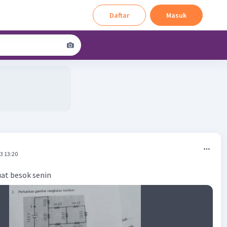
Daftar
Masuk
3 13:20
at besok senin