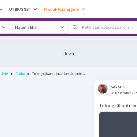
UTBK/SNBT
Produk Ruangguru
Iklan
SMA
Fisika
Tolong dibantu buat besok senin...
Sekar S
03 Desember 202
Tolong dibantu bu