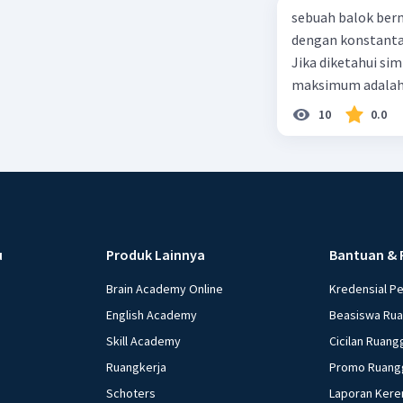
sebuah balok ber
dengan konstanta 
Jika diketahui s
maksimum adalah
10
0.0
u
Produk Lainnya
Bantuan & 
Brain Academy Online
Kredensial P
English Academy
Beasiswa Ru
Skill Academy
Cicilan Ruang
Ruangkerja
Promo Ruang
Schoters
Laporan Kere