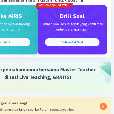
pemahaman lebih dalam untuk soal ini?
LATIHAN SOAL GRATIS!
 ke AiRIS
Drill Soal
t dan belajar bareng
Latihan soal sesuai topik yang kamu mau
man pintarmu!
untuk persiapan ujian
Iklan
at AiRIS
Cobain Drill Soal
m pemahamanmu bersama Master Teacher
di sesi Live Teaching, GRATIS!
 gratis sekarang!
d kamu bisa tanya soal ke Forum sepuasnya, lho.