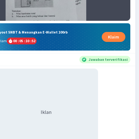
ryout SNBT & Menangkan E-Wallet 100rb
Klaim
alam
00
:
05
:
10
:
52
Jawaban terverifikasi
Iklan