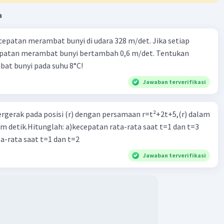
a
cepatan merambat bunyi di udara 328 m/det. Jika setiap
epatan merambat bunyi bertambah 0,6 m/det. Tentukan
at bunyi pada suhu 8°C!
Jawaban terverifikasi
ergerak pada posisi (r) dengan persamaan r=t²+2t+5,(r) dalam
am detik.Hitunglah: a)kecepatan rata-rata saat t=1 dan t=3
a-rata saat t=1 dan t=2
Jawaban terverifikasi