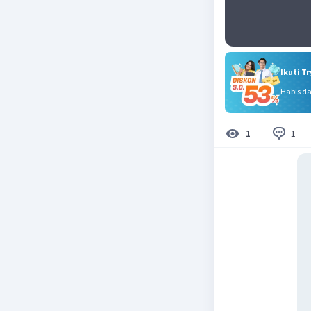
Ikuti T
Habis d
1
1