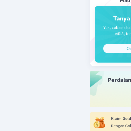
Mau 
Tanya
Yuk, cobain cha
AiRIS, te
Ch
Perdala
Klaim Gold
Dengan Gol