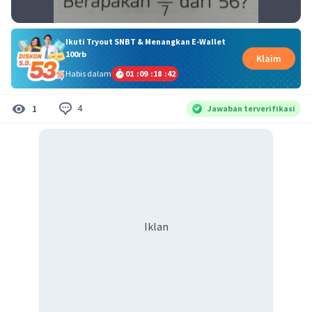
Ikuti Tryout SNBT & Menangkan E-Wallet
100rb
Klaim
Habis dalam
01
:
09
:
18
:
42
4
1
Jawaban terverifikasi
Iklan