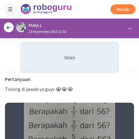
Masuk
PUKA L
13 November 2023 22:53
Iklan
Pertanyaan
Tolong di jawab ya guys 😭😭😭