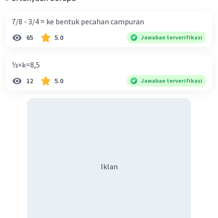
🥰
7/8 - 3/4 = ke bentuk pecahan campuran
·
0.0
(
0
)
Balas
Beri Rating
65
5.0
Jawaban terverifikasi
Mesjid I
Level 77
15 November 2023 07:59
⅓×k=8,5
pppppplppppppppppppppppppppppppeeeeèe
12
5.0
Jawaban terverifikasi
Mesjid I
Level 77
15 November 2023 07:59
xxxxxxx
·
0.0
(
0
)
Balas
Beri Rating
Iklan