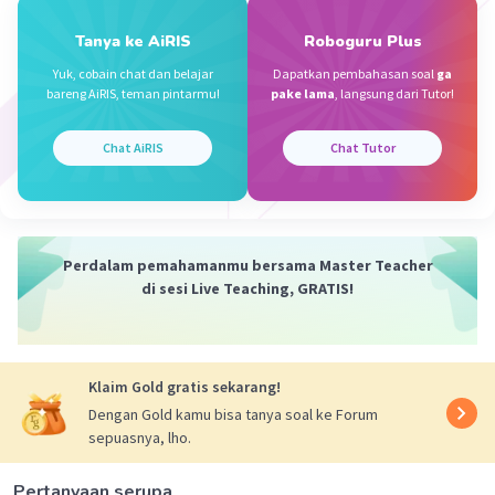
Abrisam K
Level 56
Tanya ke AiRIS
Roboguru Plus
13 November 2023 23:03
Yuk, cobain chat dan belajar
Dapatkan pembahasan soal
ga
bareng AiRIS, teman pintarmu!
pake lama
, langsung dari Tutor!
56
Kalosalah janggan salahin aku
Iklan
Chat AiRIS
Chat Tutor
·
4.0
(
2
)
Balas
Beri Rating
Dastan A
Level 70
14 November 2023 04:43
Perdalam pemahamanmu bersama Master Teacher
itu kan pecahan, 1. 8, 2. 24, 3. 40,
di sesi Live Teaching, GRATIS!
Mesjid I
Level 77
Klaim Gold gratis sekarang!
15 November 2023 07:58
Dengan Gold kamu bisa tanya soal ke Forum
wyejcs9dgwd 😍😍😍😍😍😍😍😍😍😍😍😍😍😍😍😍
sepuasnya, lho.
😍😍😍😍😍😍😍😍😍😍😍😍😍😍😍😍😍😍😍😍😍😍
😍😍😍😍😍😍😍😍😍😍😍😍😍😍😍😍😍😍😍🥰😍😍
😍😍😍😍😍🥰🥰🥰😍😍🥰🥰😍😍🥰😍😍😍😍😍🥰😍
Pertanyaan serupa