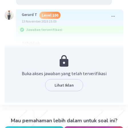
Gerard T
Level 100
13 November 2023 23:03
Jawaban terverifikasi
1/7×56=8
3/7×56=24
5/7 *56=40
·
5.0
(
1
)
Balas
Beri Rating
Buka akses jawaban yang telah terverifikasi
Dastan A
Level 70
Lihat Iklan
14 November 2023 04:40
Jawaban terverifikasi
ini ketika dibalik jadi pembagian.
56/7=8,8×3=24,8×5=40. ini hasil pecahannya.
Mau pemahaman lebih dalam untuk soal ini?