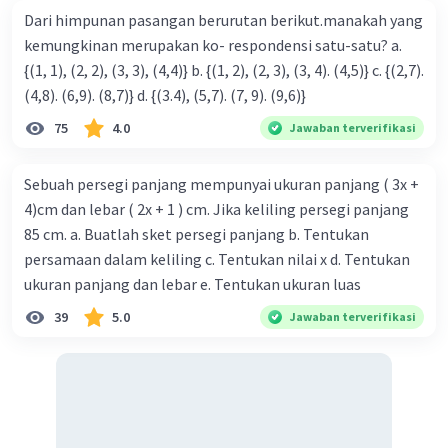
Dari himpunan pasangan berurutan berikut.manakah yang
·
0.0
(
0
)
Balas
Beri Rating
kemungkinan merupakan ko- respondensi satu-satu? a.
{(1, 1), (2, 2), (3, 3), (4,4)} b. {(1, 2), (2, 3), (3, 4). (4,5)} c. {(2,7).
(4,8). (6,9). (8,7)} d. {(3.4), (5,7). (7, 9). (9,6)}
Yogi Y
Level 78
25 Desember 2023 13:39
75
4.0
Jawaban terverifikasi
Jawaban terverifikasi
Sebuah persegi panjang mempunyai ukuran panjang ( 3x +
Jawabannya adalah 11. Berikut adalah
Iklan
4)cm dan lebar ( 2x + 1 ) cm. Jika keliling persegi panjang
penjelasan dan strategi pemecahan masalahnya:
85 cm. a. Buatlah sket persegi panjang b. Tentukan
Strategi pemecahan masalah:
persamaan dalam keliling c. Tentukan nilai x d. Tentukan
1. Pertama, kita perlu mencari bilangan asli
ukuran panjang dan lebar e. Tentukan ukuran luas
terkecil yang dapat membagi habis bilangan
39
5.0
Jawaban terverifikasi
abcabc.
2. Kita perlu memeriksa bilangan asli terkecil
yang tidak sama dengan satu, seperti 2, 3, 5, 7, 9,
11, dan seterusnya.
3. Kita perlu memeriksa apakah bilangan
tersebut dapat membagi habis bilangan abcabc