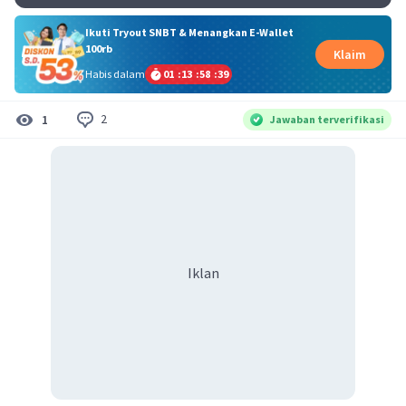
Ikuti Tryout SNBT & Menangkan E-Wallet
100rb
Klaim
Habis dalam
01
:
13
:
58
:
38
2
1
Jawaban terverifikasi
Iklan