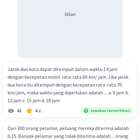
atau tidak.
Proses berpikir:
Iklan
1. Jika kita perhatikan bilangan yang terdiri dari
6 angka abcabc, maka:
a. abcabc tidak dapat dibagi oleh 2, 4, 6, atau 8
jika c adalah bilangan ganjil, sehingga 2, 4, 6, dan
8 tidak dapat kita pilih.
b. abcabc tidak dapat dibagi oleh 3 jika jumlah
abcabc ≠ 3 atau kelipatannya.
Jarak dua kota dapat ditempuh dalam waktu 14 jam
c. abcabc tidak dapat dibagi oleh 5 jika c ≠ 5.
dengan kecepatan mobil rata-rata 60 km/ jam. Jika jarak
d. abcabc tidak dapat dibagi oleh 9 jika jumlah
dua kota itu ditempuh dengan kecepatan rata-rata 70
abcabc ≠ 9 atau kelipatannya.
km/jam, maka waktu yang diperlukan adalah .... a. 9 jam b.
e. abcabc tidak dapat dibagi oleh 10 jika nilai c ≠ 0.
12 jam c. 15 jam d. 18 jam
2. Karena a - b + c - a + b - c = 0, maka abcabc
dapat habis dibagi oleh 11.
42
4.2
Jawaban terverifikasi
Jadi, bilangan asli terkecil yang dapat membagi
habis bilangan abcabc adalah 11.
Dari 200 orang pelamar, peluang mereka diterima adalah
0,15. Banyak pelamar yang tidak diterima adalah ... orang.