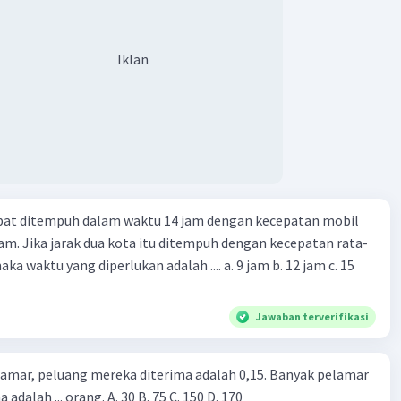
Iklan
apat ditempuh dalam waktu 14 jam dengan kecepatan mobil
jam. Jika jarak dua kota itu ditempuh dengan kecepatan rata-
 yang diperlukan adalah .... a. 9 jam b. 12 jam c. 15
Jawaban terverifikasi
lamar, peluang mereka diterima adalah 0,15. Banyak pelamar
 adalah ... orang. A. 30 B. 75 C. 150 D. 170