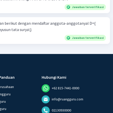
Jawaban terverifikasi
n berikut dengan mendaftar anggota-anggotanyal D={
yusun tata surya\}
Jawaban terverifikasi
Panduan
Hubungi Kami
erusahaan
+62 815-7441-0000
angguru
info@ruangguru.com
guru
guru
02130930000