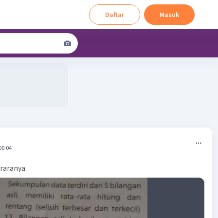
Daftar
Masuk
00:04
araranya