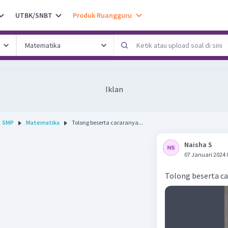
UTBK/SNBT
Produk Ruangguru
Iklan
SMP
Matematika
Tolong beserta cararanya...
Naisha S
07 Januari 2024 
Tolong beserta c