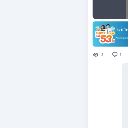
Ikuti T
Habis d
1
2