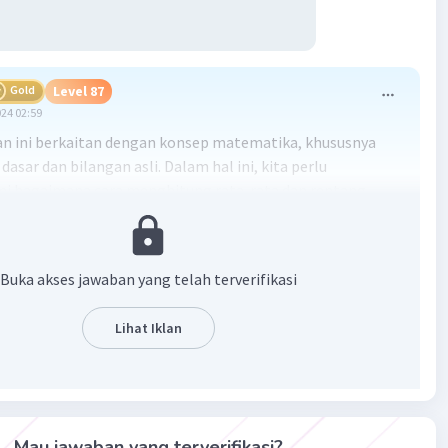
Gold
Level 87
024 02:59
n ini berkaitan dengan konsep matematika, khususnya
 dasar dan bilangan asli. Dalam hal ini, kita perlu
 bagaimana cara menghitung rata-rata dan rentang
tu kumpulan data. Rata-rata hitung (mean) adalah jumlah
ai data dibagi dengan banyaknya data, sedangkan rentang
alah selisih antara nilai terbesar dan terkecil dalam
Buka akses jawaban yang telah terverifikasi
data tersebut.
Lihat Iklan
n:
ui bahwa kumpulan data terdiri dari 5 bilangan asli dan
rata-rata hitung 12. Maka, total dari semua bilangan dalam
data tersebut adalah 5 * 12 = 60.
utnya, diketahui bahwa rentang dari kumpulan data tersebut
Mau jawaban yang terverifikasi?