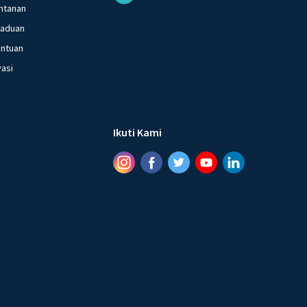
ntanan
gaduan
entuan
vasi
Ikuti Kami