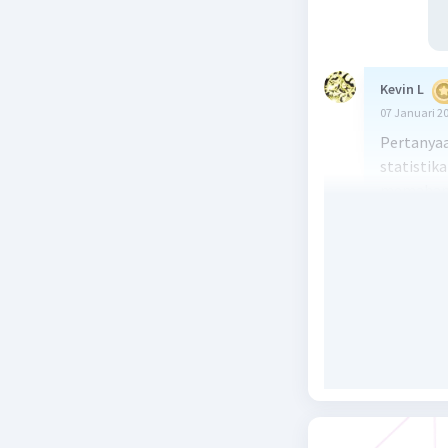
Kevin L
07 Januari 2
Pertanyaa
statistika
memahami
dalam sua
semua nil
(range) ad
kumpulan 
Penjelasa
1. Diketah
memiliki 
kumpulan 
2. Selanj