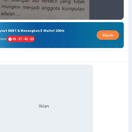
ryout SNBT & Menangkan E-Wallet 100rb
Klaim
alam
01
:
17
:
41
:
21
Iklan