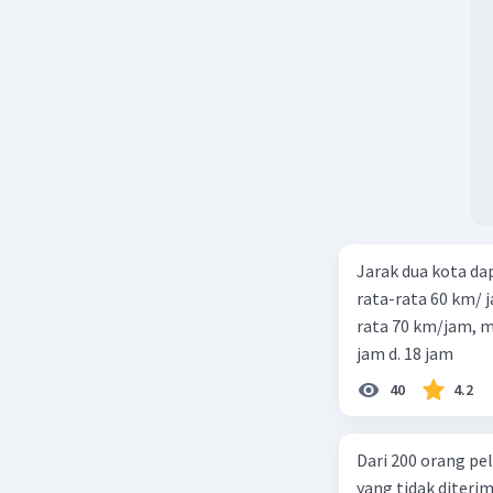
Jarak dua kota d
rata-rata 60 km/ 
rata 70 km/jam, maka waktu
jam d. 18 jam
40
4.2
Dari 200 orang pe
yang tidak diterima