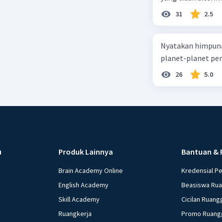
31
2.5
Nyatakan himpuna
planet-planet pen
26
5.0
u
Produk Lainnya
Bantuan & 
Brain Academy Online
Kredensial P
English Academy
Beasiswa Ru
Skill Academy
Cicilan Ruang
Ruangkerja
Promo Ruang