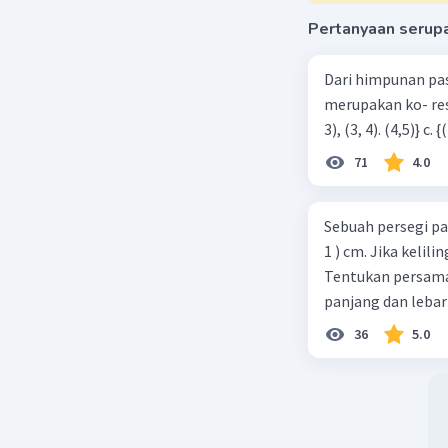
Pertanyaan serup
Dari himpunan pa
merupakan ko- respondensi satu-satu? a. {(1, 1), (2, 2), (3, 3), (4,4)} b. {(1, 2), (2,
71
4.0
Sebuah persegi pa
1 ) cm. Jika kelil
Tentukan persamaa
panjang dan lebar
36
5.0