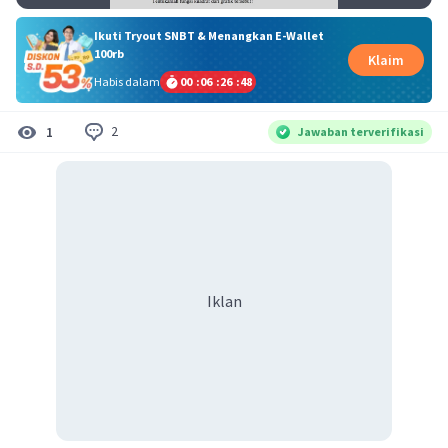
Ikuti Tryout SNBT & Menangkan E-Wallet
100rb
Klaim
Habis dalam
00
:
06
:
26
:
47
2
1
Jawaban terverifikasi
Iklan