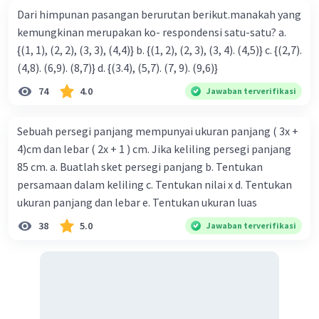
Dari himpunan pasangan berurutan berikut.manakah yang
kemungkinan merupakan ko- respondensi satu-satu? a.
·
0.0
(
0
)
Balas
Beri Rating
{(1, 1), (2, 2), (3, 3), (4,4)} b. {(1, 2), (2, 3), (3, 4). (4,5)} c. {(2,7).
(4,8). (6,9). (8,7)} d. {(3.4), (5,7). (7, 9). (9,6)}
Sumber W
Community
Level 72
74
4.0
Jawaban terverifikasi
19 Desember 2023 12:33
Jawaban terverifikasi
Sebuah persegi panjang mempunyai ukuran panjang ( 3x +
2
4)cm dan lebar ( 2x + 1 ) cm. Jika keliling persegi panjang
Jawaban yang tepat adalah
f(x) = 2x
- 3x - 4
Iklan
85 cm. a. Buatlah sket persegi panjang b. Tentukan
Pembahasan :
persamaan dalam keliling c. Tentukan nilai x d. Tentukan
Rumus umum persamaan kuadrat adalah
ukuran panjang dan lebar e. Tentukan ukuran luas
2
f(x) = ax
+ bx + c
38
5.0
Jawaban terverifikasi
Melalui (-1,1)
2
f(x) = ax
+ bx + c
2
a(-1)
+ b(-1) + c = 1
a - b + c = 1 (1)