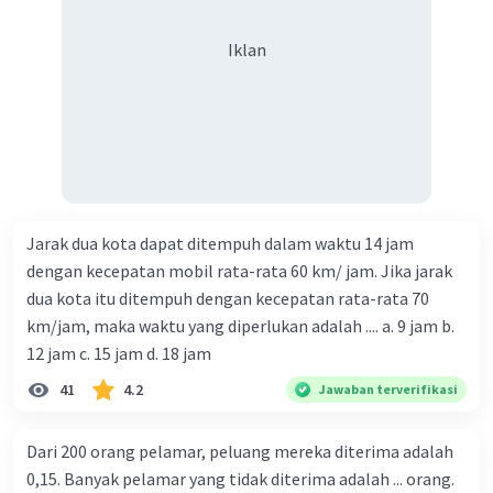
Melalui (0,-4)
Iklan
2
f(x) = ax
+ bx + c
c = -4 (2)
Melalui (1,-5)
2
f(x) = ax
+ bx + c
2
a(1)
+ b(1) + c = -5
a + b + c = - 5 (3)
Jarak dua kota dapat ditempuh dalam waktu 14 jam
Substitusikan c = -4 ke persamaan (1) dan (3)
dengan kecepatan mobil rata-rata 60 km/ jam. Jika jarak
a - b + c = 1
dua kota itu ditempuh dengan kecepatan rata-rata 70
a - b - 4 = 1
km/jam, maka waktu yang diperlukan adalah .... a. 9 jam b.
a - b = 1 + 4
12 jam c. 15 jam d. 18 jam
a - b = 5 (4)
41
4.2
Jawaban terverifikasi
a + b + c = - 5
Dari 200 orang pelamar, peluang mereka diterima adalah
a + b - 4 = -5
a + b = -5 + 4
0,15. Banyak pelamar yang tidak diterima adalah ... orang.