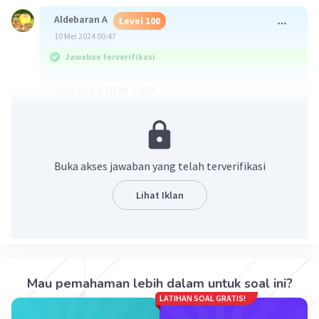
Aldebaran A
Level 100
10 Mei 2024 00:47
Jawaban terverifikasi
Jadi sudut QOR = 65°
Buka akses jawaban yang telah terverifikasi
Lihat Iklan
·
0.0
(
0
)
Balas
Beri Rating
Mau pemahaman lebih dalam untuk soal ini?
Sayyidah K
Level 51
LATIHAN SOAL GRATIS!
10 Mei 2024 02:46