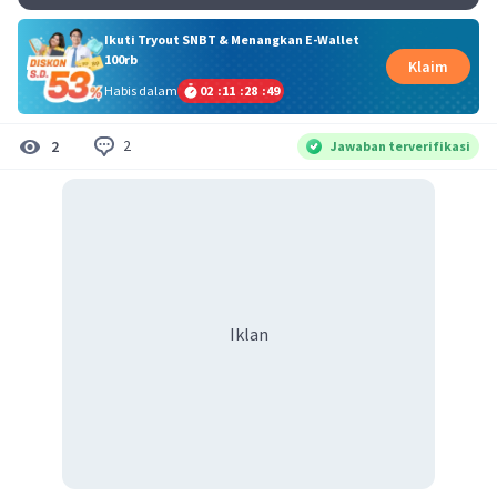
Ikuti Tryout SNBT & Menangkan E-Wallet
100rb
Klaim
Habis dalam
02
:
11
:
28
:
49
2
2
Jawaban terverifikasi
Iklan