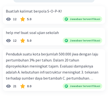
Buatlah kalimat berpola S-O-P-K!
12
5.0
Jawaban terverifikasi
help me! buat soal ujian sekolah
12
5.0
Jawaban terverifikasi
Penduduk suatu kota berjumlah 500.000 jiwa dengan laju
pertumbuhan 3% per tahun. Dalam 20 tahun
diproyeksikan meningkat tajam. Evaluasi dampaknya
adalah A. kebutuhan infrastruktur meningkat 3. tekanan
terhadap sumber daya bertambah C. pertumbuhan
eksponensial berdampak jangka panjang D. tidak
21
0.0
Jawaban terverifikasi
memengaruhi tata ruang E. proyeksi penduduk penting
untuk perencanaan