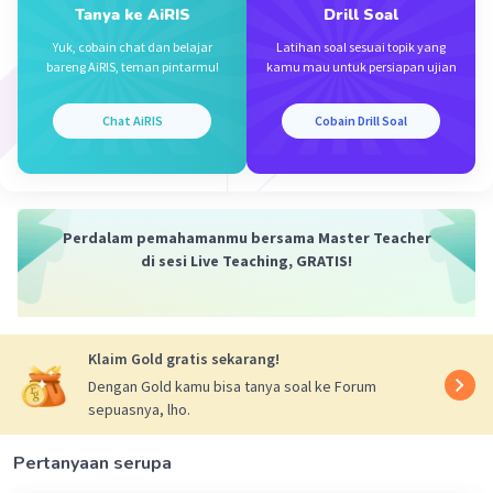
Jawaban terverifikasi
Tanya ke AiRIS
Drill Soal
Yuk, cobain chat dan belajar
Latihan soal sesuai topik yang
Iklan
bareng AiRIS, teman pintarmu!
kamu mau untuk persiapan ujian
Dik:
Chat AiRIS
Cobain Drill Soal
* ∠PQR=110°
*. ∠QOS=135°
Dit:
Perdalam pemahamanmu bersama Master Teacher
Besar ∠QOR = ..... ?
di sesi Live Teaching, GRATIS!
Penyelesaian:
Sudut lurus besarnya = 180°
Klaim Gold gratis sekarang!
Dengan Gold kamu bisa tanya soal ke Forum
sepuasnya, lho.
∠ROS:
Pertanyaan serupa
∠POR=110°