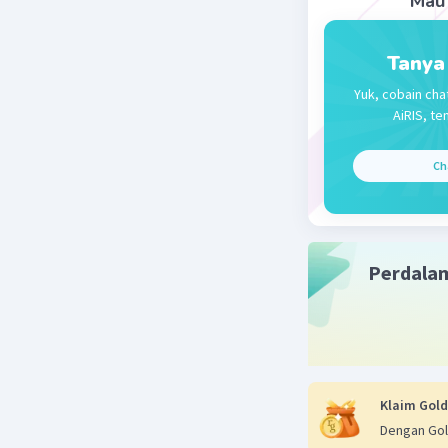
Mau 
Tanya
Yuk, cobain cha
AiRIS, te
Ch
Perdala
Klaim Gold
Dengan Gol