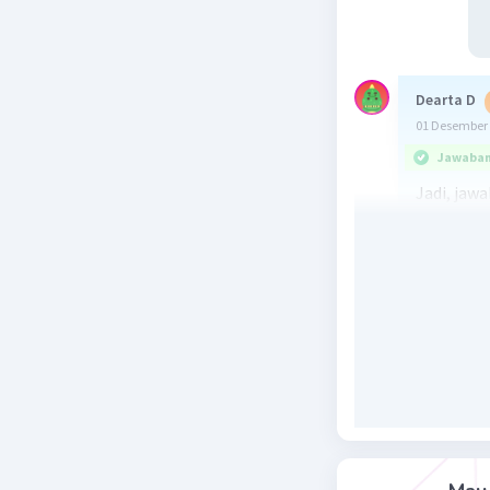
Dearta D
01 Desember 
Jawaban 
Jadi, jaw
Juni 1945
Pancasila,
dalam kem
berfungsi
kemerdeka
Beri R