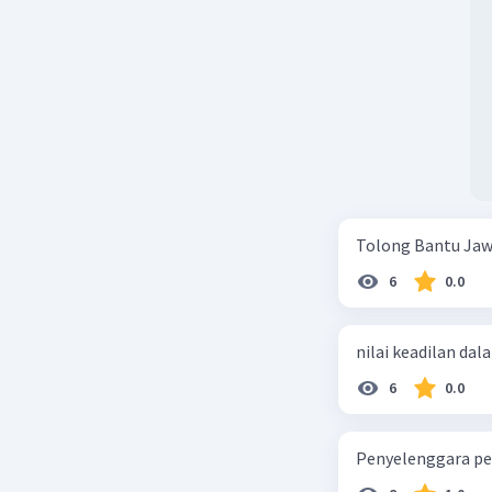
Tolong Bantu Jaw
6
0.0
nilai keadilan dal
6
0.0
Penyelenggara pe