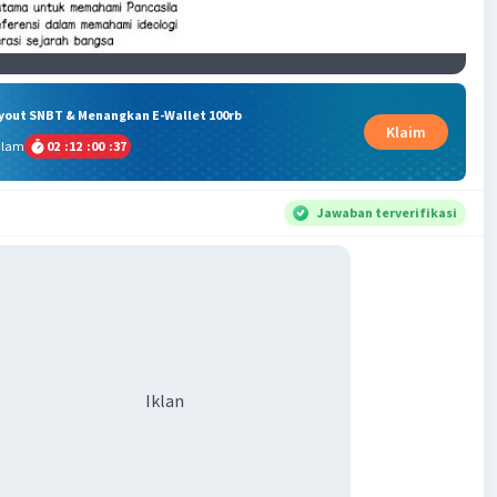
ryout SNBT & Menangkan E-Wallet 100rb
Klaim
alam
02
:
12
:
00
:
37
Jawaban terverifikasi
Iklan