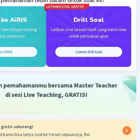
pemahaman lebih dalam untuk soal ini?
LATIHAN SOAL GRATIS!
 ke AiRIS
Drill Soal
Iklan
t dan belajar bareng
Latihan soal sesuai topik yang kamu mau
man pintarmu!
untuk persiapan ujian
at AiRIS
Cobain Drill Soal
m pemahamanmu bersama Master Teacher
di sesi Live Teaching, GRATIS!
 gratis sekarang!
d kamu bisa tanya soal ke Forum sepuasnya, lho.