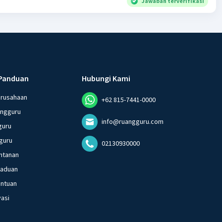
Jawaban terverifikasi
Panduan
Hubungi Kami
erusahaan
+62 815-7441-0000
angguru
info@ruangguru.com
guru
guru
02130930000
ntanan
gaduan
entuan
vasi