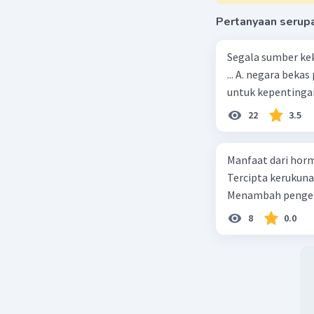
Pertanyaan serup
Segala sumber kek
... A. negara bekas penjajah B. pejabat negara yang berpengaruh C. pemerintah
untuk kepentingan
22
3.5
Manfaat dari horm
Tercipta kerukun
Menambah pengeta
8
0.0