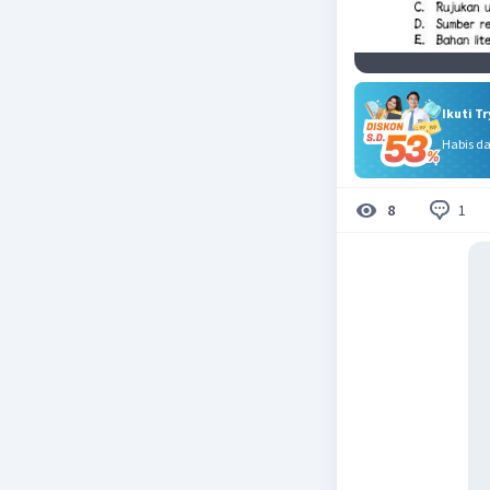
Ikuti T
Habis d
1
8