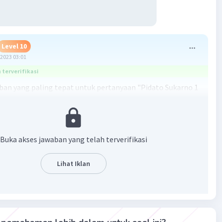
Level 10
2023 03:01
terverifikasi
aban yang paling tepat untuk pertanyaan "Pidato Sukarno 1
 dalam sidang BPUPK, selain menjadi penanda bagi lahirnya
 pidato tersebut juga menjadi ... ? " adalah A. Motivasi
erdekaan Indonesia. Hal ini karena pidato tersebut
 sebagai penyemangat dan inspirasi untuk perjuangan
Buka akses jawaban yang telah terverifikasi
an Indonesia.
Lihat Iklan
·
3.0
(
2
)
Balas
ating