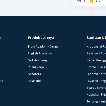
8
1.0
u
Produk Lainnya
Bantuan & 
Brain Academy Online
Kredensial P
English Academy
Beasiswa Ru
Skill Academy
Cicilan Ruang
Ruangkerja
Promo Ruang
Schoters
Laporan Kere
ess
Kalananti
Layanan Pen
Syarat & Ket
Kebijakan Pri
Tentang Kami