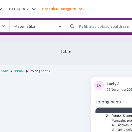
UTBK/SNBT
Produk Ruangguru
Iklan
SMP
PPKN
tolong bantu...
Laely A
28 November 202
tolong bantu