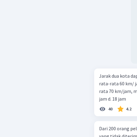
Jarak dua kota d
rata-rata 60 km/ 
rata 70 km/jam, maka waktu
jam d. 18 jam
40
4.2
Dari 200 orang pe
yang tidak diterima