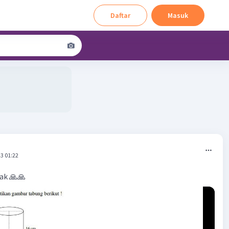
Daftar
Masuk
3 01:22
ak 🙏🙏