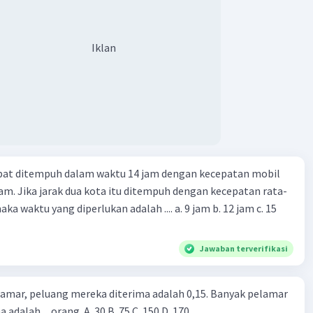
Iklan
apat ditempuh dalam waktu 14 jam dengan kecepatan mobil
jam. Jika jarak dua kota itu ditempuh dengan kecepatan rata-
 yang diperlukan adalah .... a. 9 jam b. 12 jam c. 15
Jawaban terverifikasi
lamar, peluang mereka diterima adalah 0,15. Banyak pelamar
 adalah ... orang. A. 30 B. 75 C. 150 D. 170