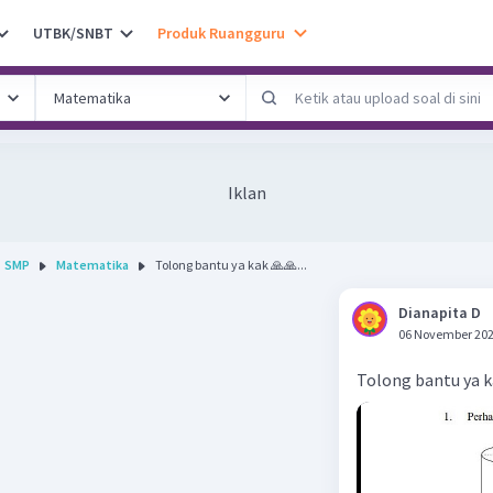
UTBK/SNBT
Produk Ruangguru
Iklan
SMP
Matematika
Tolong bantu ya kak 🙏🙏...
Dianapita D
06 November 202
Tolong bantu ya k