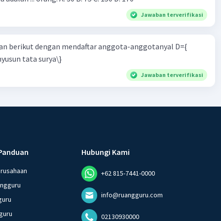
Jawaban terverifikasi
n berikut dengan mendaftar anggota-anggotanyal D={
yusun tata surya\}
Jawaban terverifikasi
Panduan
Hubungi Kami
erusahaan
+62 815-7441-0000
angguru
info@ruangguru.com
guru
guru
02130930000