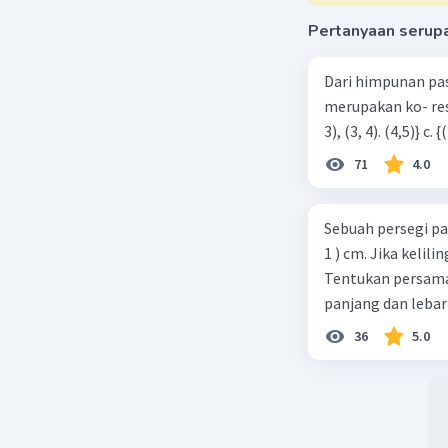
Pertanyaan serup
Beri R
Dari himpunan pa
merupakan ko- respondensi satu-satu? a. {(1, 1), (2, 2), (3, 3), (4,4)} b. {(1, 2), (2,
71
4.0
Sebuah persegi pa
1 ) cm. Jika kelil
Tentukan persamaa
panjang dan lebar
36
5.0