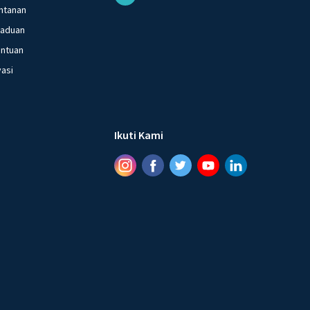
ntanan
gaduan
entuan
vasi
Ikuti Kami