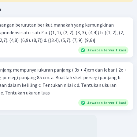
a
·
0.0
(
0
)
Balas
ating
sangan berurutan berikut.manakah yang kemungkinan
3), (3, 4). (4,5)} c. {(2,7). (4,8). (6,9). (8,7)} d. {(3.4), (5,7). (7, 9). (9,6)}
Jawaban terverifikasi
njang mempunyai ukuran panjang ( 3x + 4)cm dan lebar ( 2x +
ing persegi panjang 85 cm. a. Buatlah sket persegi panjang b.
n dalam keliling c. Tentukan nilai x d. Tentukan ukuran
 e. Tentukan ukuran luas
Jawaban terverifikasi