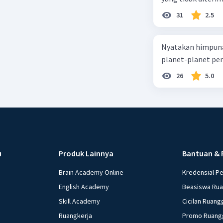
31
2.5
Nyatakan himpuna
planet-planet pen
26
5.0
u
Produk Lainnya
Bantuan & 
Brain Academy Online
Kredensial P
English Academy
Beasiswa Ru
Skill Academy
Cicilan Ruang
Ruangkerja
Promo Ruang