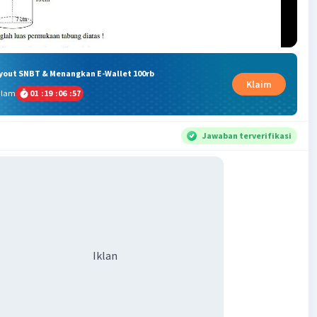
ryout SNBT & Menangkan E-Wallet 100rb
Klaim
alam
01
:
19
:
06
:
56
Jawaban terverifikasi
Iklan