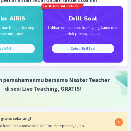
pemahaman lebih dalam untuk soal ini?
·
5.0
(
1
)
Balas
ating
LATIHAN SOAL GRATIS!
 ke AiRIS
Drill Soal
Community
Level 72
t dan belajar bareng
Latihan soal sesuai topik yang kamu mau
2023 02:00
man pintarmu!
untuk persiapan ujian
terverifikasi
at AiRIS
Cobain Drill Soal
ang benar :
Iklan
2
mukaan =
1.012 cm
an :
m pemahamanmu bersama Master Teacher
di sesi Live Teaching, GRATIS!
 + t)
(7) (7 + 16)
 gratis sekarang!
)
d kamu bisa tanya soal ke Forum sepuasnya, lho.
2
cm