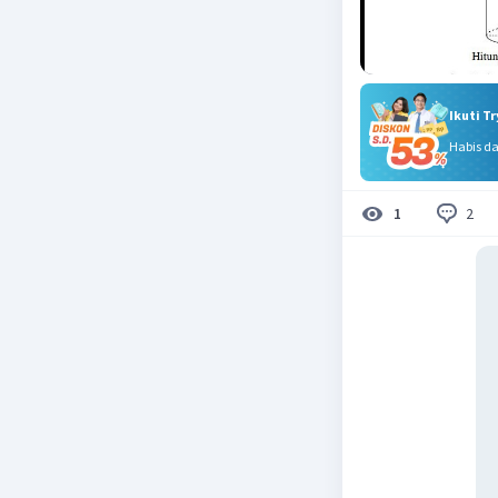
Ikuti T
Habis d
2
1