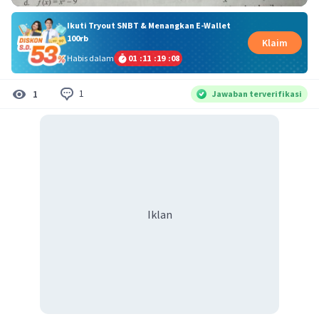
Ikuti Tryout SNBT & Menangkan E-Wallet
100rb
Klaim
Habis dalam
01
:
11
:
19
:
08
1
1
Jawaban terverifikasi
Iklan