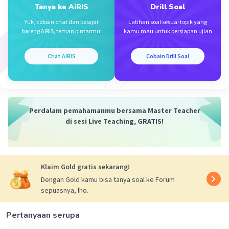
Tanya ke AiRIS
Drill Soal
·
0.0
(
0
)
Balas
Beri Rating
Yuk, cobain chat dan belajar
Latihan soal sesuai topik yang
bareng AiRIS, teman pintarmu!
kamu mau untuk persiapan ujian
Chat AiRIS
Cobain Drill Soal
Iklan
Perdalam pemahamanmu bersama Master Teacher
di sesi Live Teaching, GRATIS!
Klaim Gold gratis sekarang!
Dengan Gold kamu bisa tanya soal ke Forum
sepuasnya, lho.
Pertanyaan serupa