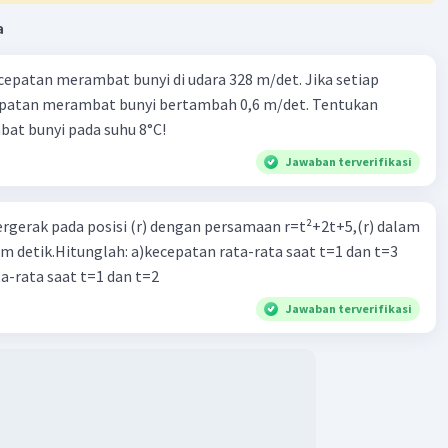
Iklan
a
cepatan merambat bunyi di udara 328 m/det. Jika setiap
epatan merambat bunyi bertambah 0,6 m/det. Tentukan
at bunyi pada suhu 8°C!
Jawaban terverifikasi
ergerak pada posisi (r) dengan persamaan r=t²+2t+5,(r) dalam
am detik.Hitunglah: a)kecepatan rata-rata saat t=1 dan t=3
a-rata saat t=1 dan t=2
Jawaban terverifikasi