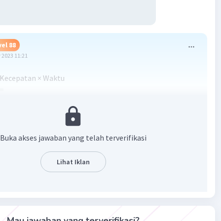
vel 88
 2023 11:21
= Kecepatan × Waktu
 =
 Andi = 4m/s
i = 12m
n Bobi = 10m/s
Buka akses jawaban yang telah terverifikasi
g diperlukan Andi =
cepatan= 12m÷4m/s = 3s
Lihat Iklan
g ditempuh Bobi =
 x waktu = 10m/s x 3s = 30m
Mau jawaban yang terverifikasi?
k yang ditempuh Bobi untuk mencapai Andi adalah 30 m.