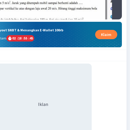
ryout SNBT & Menangkan E-Wallet 100rb
Klaim
alam
02
:
18
:
55
:
45
Iklan