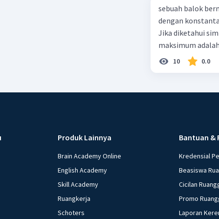
sebuah balok ber
dengan konstanta 
Jika diketahui s
maksimum adalah
10
0.0
u
Produk Lainnya
Bantuan & 
Brain Academy Online
Kredensial P
English Academy
Beasiswa Ru
Skill Academy
Cicilan Ruang
Ruangkerja
Promo Ruang
Schoters
Laporan Kere