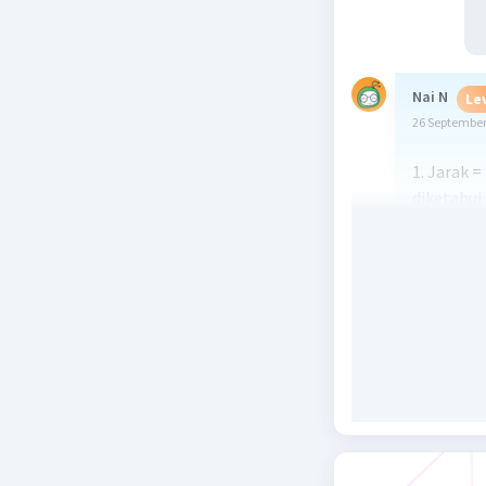
Nai N
Le
26 September
1. Jarak 
diketahui
kecepatan
Jarak And
Kecepata
Waktu yan
jarak÷ke
Jarak yan
kecepatan
jadi jara