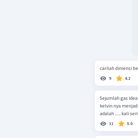
carilah dimensi b
9
4.2
Sejumlah gas idea
kelvin nya menjad
11
5.0