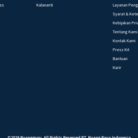
ess
Kalananti
Layanan Pen
Syarat & Ket
Kebijakan Pri
Tentang Kami
Kontak Kami
Press Kit
Bantuan
Karir
©
2026
Ruangguru
.
All Rights Reserved
PT. Ruang Raya Indonesia