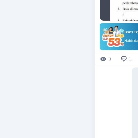
Ikuti T
Habis d
1
1