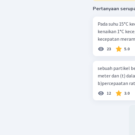
Pertanyaan serup
Pada suhu 15°C ke
kenaikan 1°C kec
kecepatan meramb
23
5.0
sebuah partikel b
meter dan (t) dal
b)percepaatan rat
12
3.0