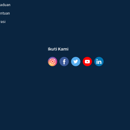
gaduan
entuan
vasi
Ikuti Kami