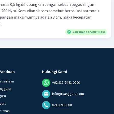
massa 0,5 kg dihubungkan dengan sebuah pegas ringan
200 N/m. Kemudian sistem tersebut berosilasi harmonis.
impangan maksimumnya adalah 3 cm, maka kecepatan
:
Jawaban terverifikasi
Panduan
Hubungi Kami
erusahaan
+62 815-7441-0000
angguru
info@ruangguru.com
guru
guru
02130930000
ntanan