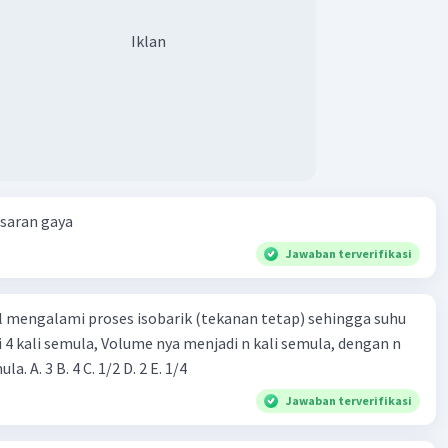
Iklan
esaran gaya
Jawaban terverifikasi
l mengalami proses isobarik (tekanan tetap) sehingga suhu
i 4 kali semula, Volume nya menjadi n kali semula, dengan n
adalah ...... kali semula. A. 3 B. 4 C. 1/2 D. 2 E. 1/4
Jawaban terverifikasi