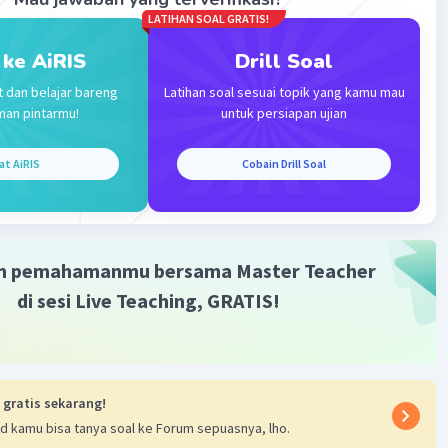
LATIHAN SOAL GRATIS!
 ke AiRIS
Drill Soal
t dan belajar bareng
Latihan soal sesuai topik yang kamu mau
man pintarmu!
untuk persiapan ujian
at AiRIS
Cobain Drill Soal
m pemahamanmu bersama Master Teacher
di sesi Live Teaching, GRATIS!
 gratis sekarang!
d kamu bisa tanya soal ke Forum sepuasnya, lho.