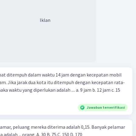
Iklan
apat ditempuh dalam waktu 14 jam dengan kecepatan mobil
jam. Jika jarak dua kota itu ditempuh dengan kecepatan rata-
 yang diperlukan adalah .... a. 9 jam b. 12 jam c. 15
Jawaban terverifikasi
lamar, peluang mereka diterima adalah 0,15. Banyak pelamar
 adalah ... orang. A. 30 B. 75 C. 150 D. 170