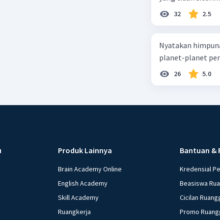
32
2.5
Nyatakan himpuna
planet-planet pen
26
5.0
u
Produk Lainnya
Bantuan & 
Brain Academy Online
Kredensial P
English Academy
Beasiswa Ru
Skill Academy
Cicilan Ruang
Ruangkerja
Promo Ruang