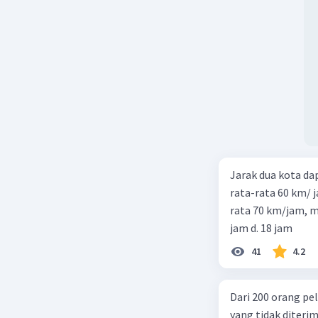
Jarak dua kota d
rata-rata 60 km/ 
rata 70 km/jam, maka waktu
jam d. 18 jam
41
4.2
Dari 200 orang pe
yang tidak diterima