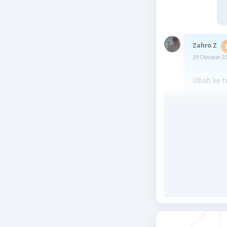
Zahro Z
29 Oktober 2
Ubah ke t
Beri R