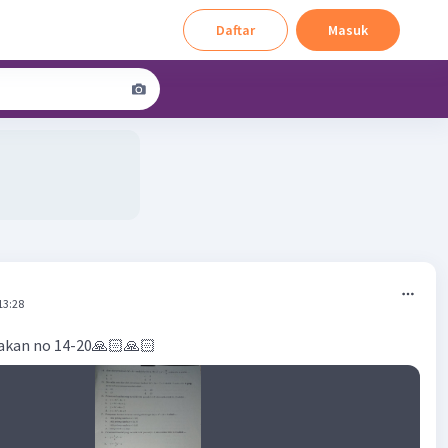
Daftar
Masuk
13:28
jakan no 14-20🙏🏻🙏🏻