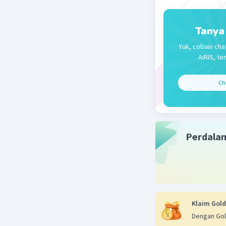
Tanya
Yuk, cobain cha
AiRIS, te
Ch
Perdala
Klaim Gold
Dengan Gol