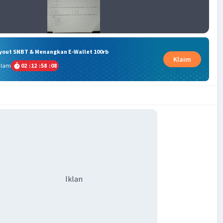
ryout SNBT & Menangkan E-Wallet 100rb
Klaim
alam
02
:
12
:
58
:
07
Iklan