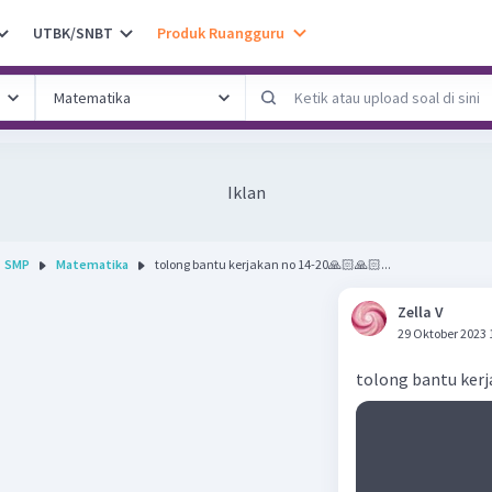
UTBK/SNBT
Produk Ruangguru
Iklan
SMP
Matematika
tolong bantu kerjakan no 14-20🙏🏻🙏🏻...
Zella V
29 Oktober 2023 
tolong bantu ker