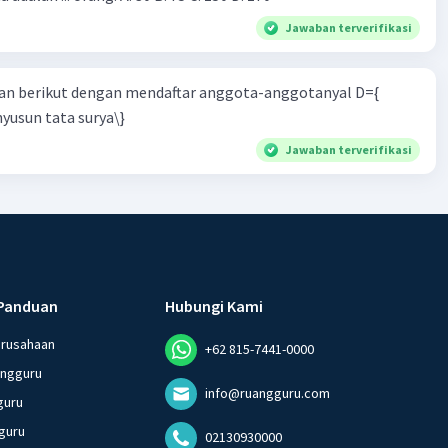
Jawaban terverifikasi
n berikut dengan mendaftar anggota-anggotanyal D={
yusun tata surya\}
Jawaban terverifikasi
Panduan
Hubungi Kami
erusahaan
+62 815-7441-0000
angguru
info@ruangguru.com
guru
guru
02130930000