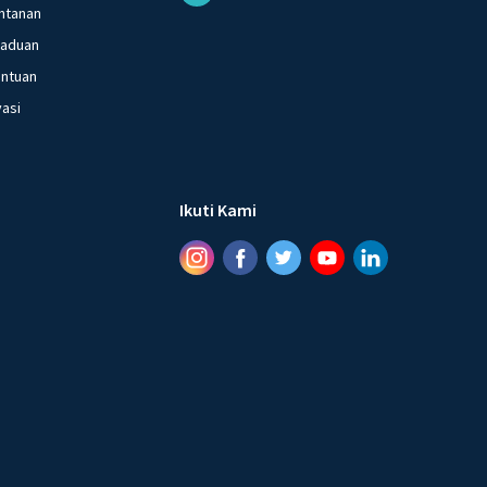
ntanan
gaduan
entuan
vasi
Ikuti Kami