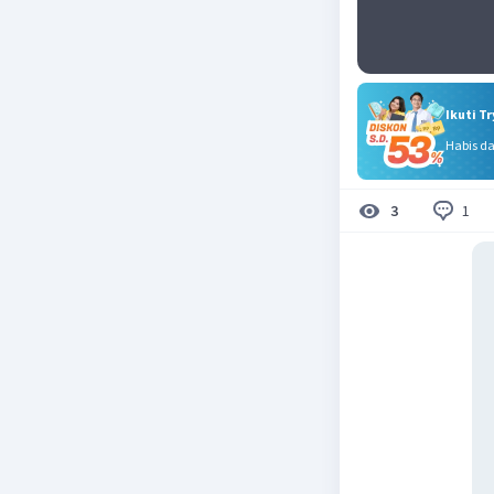
Ikuti T
Habis d
1
3