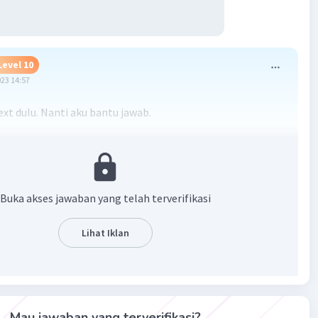
Level 10
023 14:57
ext dulu. Nanti aku bantu jawab.
·
0.0
(
0
)
Balas
ating
Buka akses jawaban yang telah terverifikasi
Lihat Iklan
Iklan
Mau jawaban yang terverifikasi?