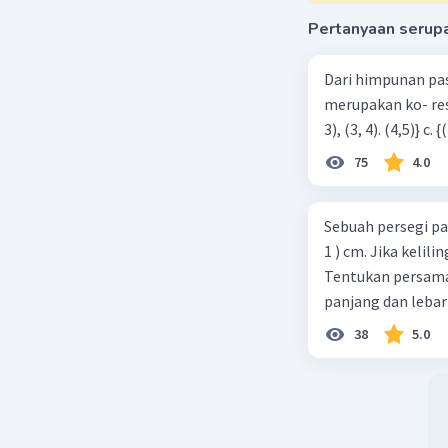
Pertanyaan serup
Dari himpunan pa
merupakan ko- respondensi satu-satu? a. {(1, 1), (2, 2), (3, 3), (4,4)} b. {(1, 2), (2,
75
4.0
Sebuah persegi pa
1 ) cm. Jika kelil
Tentukan persamaa
panjang dan lebar
38
5.0