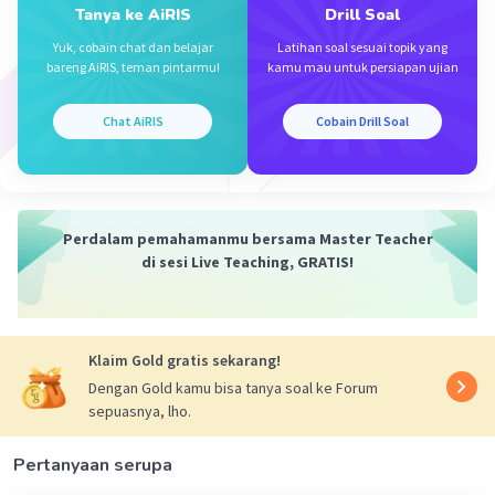
Jawaban terverifikasi
Tanya ke AiRIS
Drill Soal
Yuk, cobain chat dan belajar
Latihan soal sesuai topik yang
2/3
2/3
(64/27)
= (2⁶/3³)
bareng AiRIS, teman pintarmu!
kamu mau untuk persiapan ujian
Iklan
6(2/3)
3(2/3)
= (2
/3
)
= (2⁴/3²)
Chat AiRIS
Cobain Drill Soal
= 16/9.
jawabannya adalah B.
·
0.0
(
0
)
Balas
Beri Rating
Perdalam pemahamanmu bersama Master Teacher
di sesi Live Teaching, GRATIS!
Klaim Gold gratis sekarang!
Dengan Gold kamu bisa tanya soal ke Forum
sepuasnya, lho.
Pertanyaan serupa