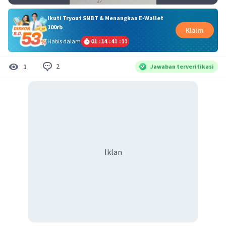
Ikuti Tryout SNBT & Menangkan E-Wallet
100rb
Klaim
Habis dalam
01
:
14
:
41
:
11
2
1
Jawaban terverifikasi
Iklan