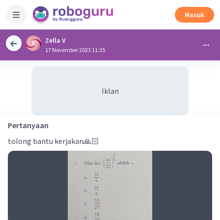
Masuk
Zella V
17 November 2023 11:35
Iklan
Pertanyaan
tolong bantu kerjakan🙏🏻