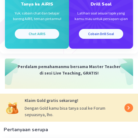
3/4
3/4
81
= (9²)
Tanya ke AiRIS
Drill Soal
Iklan
3/2
= 9
Yuk, cobain chat dan belajar
Latihan soal sesuai topik yang
3/2
= (3²)
bareng AiRIS, teman pintarmu!
kamu mau untuk persiapan ujian
= 3³.
Jawabannya adalah D.
Chat AiRIS
Cobain Drill Soal
·
0.0
(
0
)
Balas
Beri Rating
Perdalam pemahamanmu bersama Master Teacher
di sesi Live Teaching, GRATIS!
Klaim Gold gratis sekarang!
Dengan Gold kamu bisa tanya soal ke Forum
sepuasnya, lho.
Pertanyaan serupa