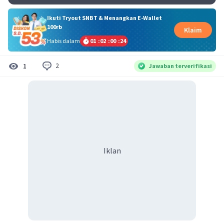
Ikuti Tryout SNBT & Menangkan E-Wallet
100rb
Klaim
Habis dalam
01
:
02
:
00
:
24
2
1
Jawaban terverifikasi
Iklan