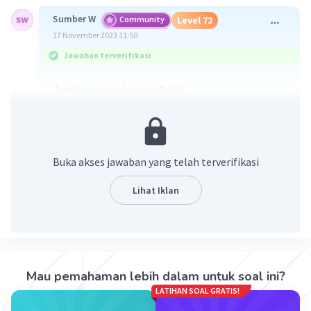
Sumber W
Community
Level 72
17 November 2023 11:50
Jawaban terverifikasi
Jawaban yang tepat adalah
3
d. 3
Pembahasan :
3/4
4
3/4
81
= (3
)
Buka akses jawaban yang telah terverifikasi
3
= 3
Lihat Iklan
·
0.0
(
0
)
Balas
Beri Rating
Nanda R
Community
Level 89
17 November 2023 14:52
Mau pemahaman lebih dalam untuk soal ini?
Jawaban terverifikasi
LATIHAN SOAL GRATIS!