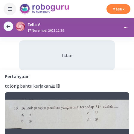
Masuk
Zella V
17 November 2023 11:39
Iklan
Pertanyaan
tolong bantu kerjakan🙏🏻