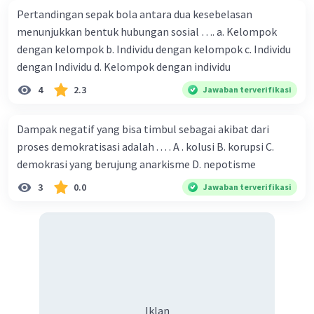
- Teknologi: Modernisasi telah memacu perkembangan
Pertandingan sepak bola antara dua kesebelasan
teknologi yang mempengaruhi cara kita berkomunikasi,
menunjukkan bentuk hubungan sosial …. a. Kelompok
bekerja, dan belajar.
dengan kelompok b. Individu dengan kelompok c. Individu
dengan Individu d. Kelompok dengan individu
- Ekonomi: Modernisasi telah mengubah struktur
ekonomi, menciptakan peluang kerja baru, dan
4
2.3
Jawaban terverifikasi
meningkatkan produktivitas dan efisiensi.
- Sosial Budaya: Modernisasi telah mempengaruhi nilai
Dampak negatif yang bisa timbul sebagai akibat dari
dan norma sosial, cara hidup, dan pola pikir masyarakat.
proses demokratisasi adalah . . . . A . kolusi B. korupsi C.
demokrasi yang berujung anarkisme D. nepotisme
- Politik: Modernisasi telah mempengaruhi sistem
politik, proses pembuatan kebijakan, dan partisipasi
3
0.0
Jawaban terverifikasi
masyarakat dalam proses politik.
Kesimpulan: Modernisasi adalah proses transformasi
dari masyarakat tradisional menjadi masyarakat modern
yang melibatkan perubahan besar dalam berbagai
aspek kehidupan masyarakat. Dampak modernisasi
dapat dirasakan dalam berbagai bidang, seperti
teknologi, ekonomi, sosial budaya, dan politik. Semoga
Iklan