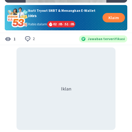
Ikuti Tryout SNBT & Menangkan E-Wallet
100rb
Klaim
Habis dalam
02
:
05
:
51
:
05
2
1
Jawaban terverifikasi
Iklan