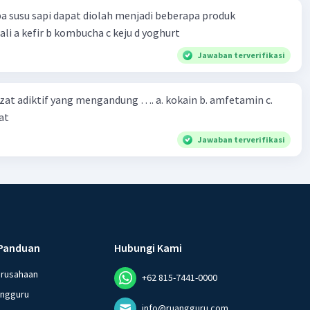
a susu sapi dapat diolah menjadi beberapa produk
bioteknologi kecuali a kefir b kombucha c keju d yoghurt
Jawaban terverifikasi
zat adiktif yang mengandung …. a. kokain b. amfetamin c.
at
Jawaban terverifikasi
Panduan
Hubungi Kami
erusahaan
+62 815-7441-0000
angguru
info@ruangguru.com