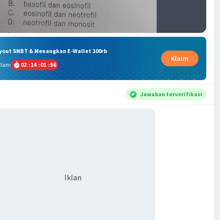
ryout SNBT & Menangkan E-Wallet 100rb
Klaim
alam
02
:
14
:
01
:
56
Jawaban terverifikasi
Iklan