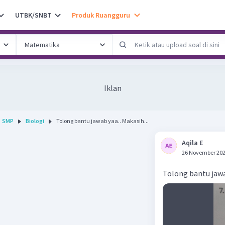
UTBK/SNBT
Produk Ruangguru
Iklan
SMP
Biologi
Tolong bantu jawab yaa.. Makasih...
Aqila E
26 November 202
Tolong bantu jawa