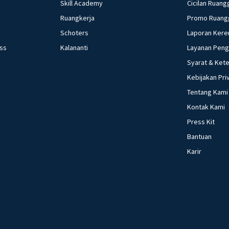
Skill Academy
Cicilan Ruang
Ruangkerja
Promo Ruang
Schoters
Laporan Kere
ess
Kalananti
Layanan Pen
Syarat & Ket
Kebijakan Pri
Tentang Kami
Kontak Kami
Press Kit
Bantuan
Karir