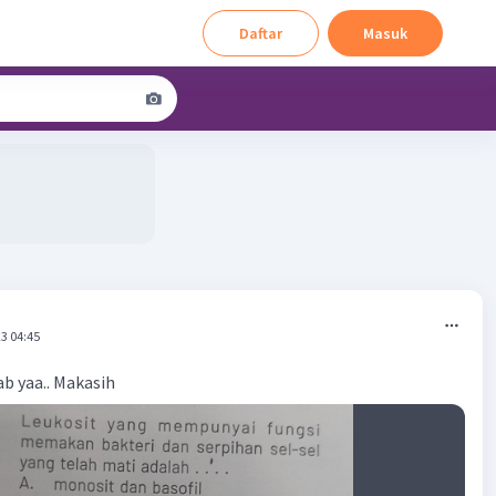
Daftar
Masuk
3 04:45
b yaa.. Makasih