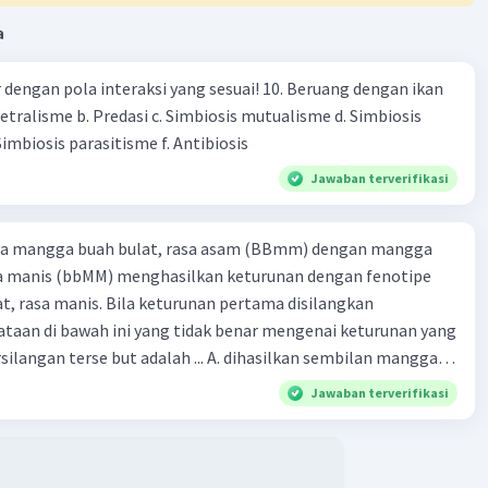
a
engan pola interaksi yang sesuai! 10. Beruang dengan ikan
Netralisme b. Predasi c. Simbiosis mutualisme d. Simbiosis
imbiosis parasitisme f. Antibiosis
Jawaban terverifikasi
ra mangga buah bulat, rasa asam (BBmm) dengan mangga
sa manis (bbMM) menghasilkan keturunan dengan fenotipe
, rasa manis. Bila keturunan pertama disilangkan
taan di bawah ini yang tidak benar mengenai keturunan yang
rse but adalah ... A. dihasilkan sembilan mangga
jong, rasa asam C.
Jawaban terverifikasi
bulat, rasa manis D. dihasi lkan tiga mangga buah