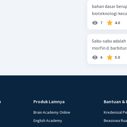
bahan dasar berup
7
4.0
Sabu-sabu adalah 
morfin d. barbitur
6
5.0
u
Produk Lainnya
Bantuan & 
Brain Academy Online
Kredensial P
English Academy
Beasiswa Ru