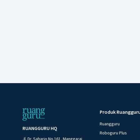
Produk Ruanggur
Ruangguru
RUANGGURU HQ
Roboguru Plus
Jl. Dr. Saharjo No.161, Manggarai