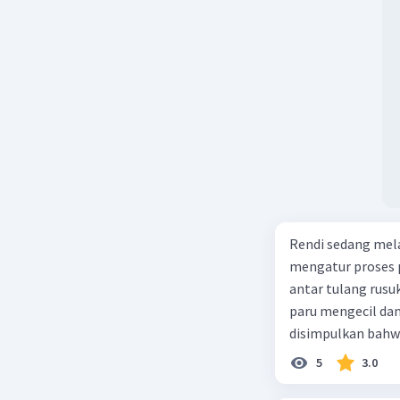
Rendi sedang mela
mengatur proses 
antar tulang rusu
paru mengecil dan
disimpulkan bahwa
5
3.0