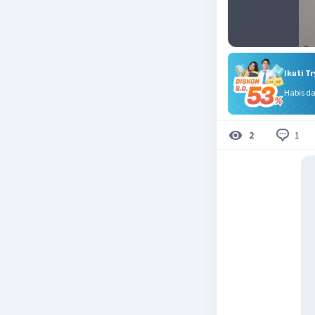
Ikuti T
Habis d
1
2