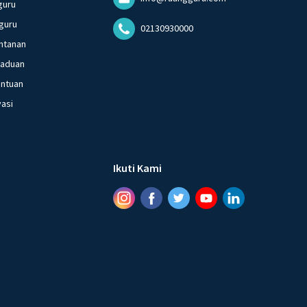
guru
guru
02130930000
ntanan
gaduan
entuan
vasi
Ikuti Kami