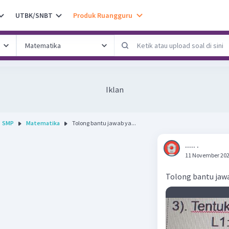
UTBK/SNBT
Produk Ruangguru
Iklan
SMP
Matematika
Tolong bantu jawab ya...
..... .
11 November 202
Tolong bantu jaw