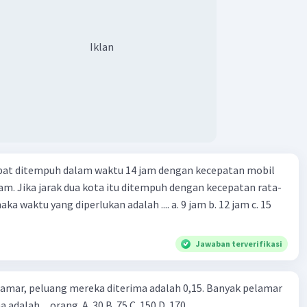
Iklan
apat ditempuh dalam waktu 14 jam dengan kecepatan mobil
jam. Jika jarak dua kota itu ditempuh dengan kecepatan rata-
 yang diperlukan adalah .... a. 9 jam b. 12 jam c. 15
Jawaban terverifikasi
lamar, peluang mereka diterima adalah 0,15. Banyak pelamar
 adalah ... orang. A. 30 B. 75 C. 150 D. 170