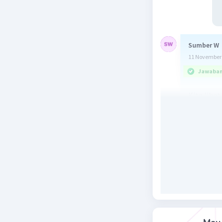
Sumber W
11 November 
Jawaban 
Kita liha
Garis 1 (L
(-1,8) --> 
(3,-1) --> 
m
= (y
- 
1
2
= (-1 - 8)
= (-9) /
= -9⁄4
Garis 2 (L
(-2,-3) -->