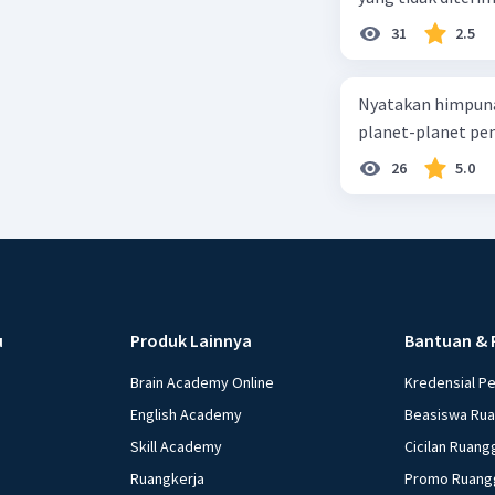
31
2.5
Nyatakan himpuna
planet-planet pen
26
5.0
u
Produk Lainnya
Bantuan & 
Brain Academy Online
Kredensial P
English Academy
Beasiswa Ru
Skill Academy
Cicilan Ruang
Ruangkerja
Promo Ruang