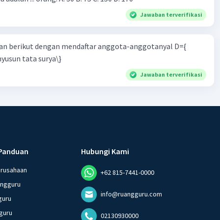
Jawaban terverifikasi
n berikut dengan mendaftar anggota-anggotanyal D={
yusun tata surya\}
Jawaban terverifikasi
Panduan
Hubungi Kami
erusahaan
+62 815-7441-0000
angguru
info@ruangguru.com
guru
guru
02130930000