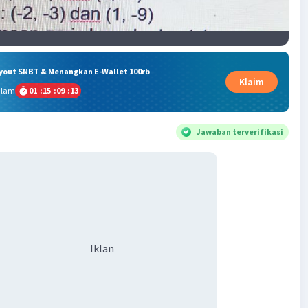
ryout SNBT & Menangkan E-Wallet 100rb
Klaim
alam
01
:
15
:
09
:
12
Jawaban terverifikasi
Iklan