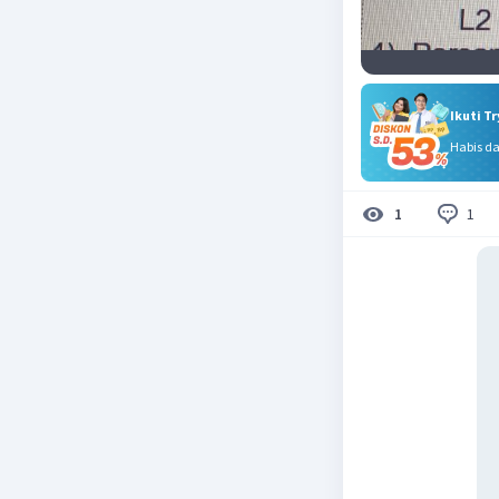
Ikuti T
Habis d
1
1