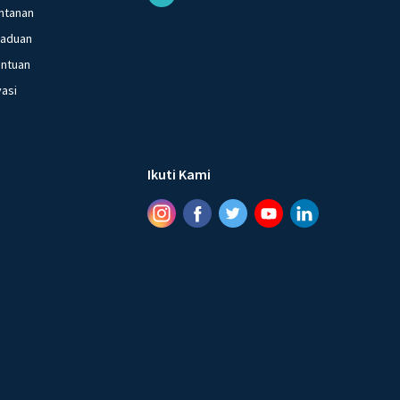
ntanan
gaduan
entuan
vasi
Ikuti Kami