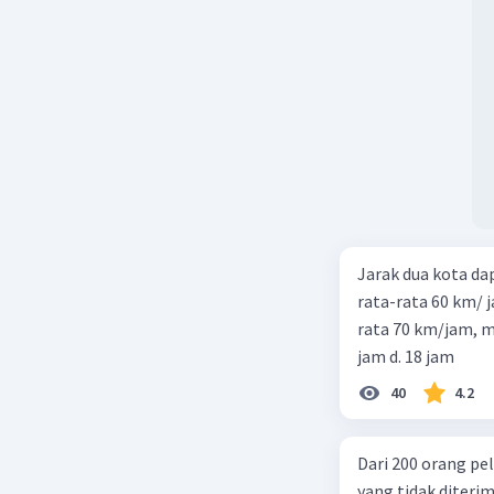
Jarak dua kota d
rata-rata 60 km/ 
rata 70 km/jam, maka waktu
jam d. 18 jam
40
4.2
Dari 200 orang pe
yang tidak diterima