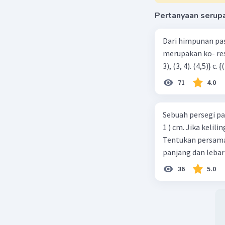
Pertanyaan serup
Dari himpunan pa
merupakan ko- respondensi satu-satu? a. {(1, 1), (2, 2), (3, 3), (4,4)} b. {(1, 2), (2,
71
4.0
Sebuah persegi pa
1 ) cm. Jika kelil
Tentukan persamaa
panjang dan lebar
36
5.0