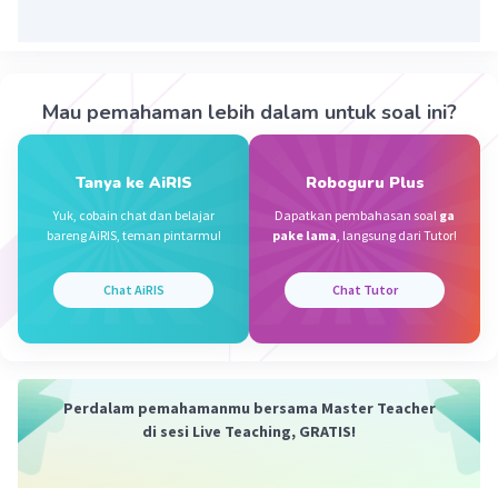
melalui sakelar tersebut dan lampu yang terhubung
dengan sakelar S1 akan menyala. Namun, jika sakelar S2
dibuka, maka arus listrik tidak akan mengalir melalui
sakelar tersebut dan lampu yang terhubung dengan
sakelar S2 tidak akan menyala. Oleh karena itu, lampu
Mau pemahaman lebih dalam untuk soal ini?
yang akan menyala jika sakelar S1 ditutup dan S2 dibuka
adalah lampu yang terhubung dengan sakelar S1.
Tanya ke AiRIS
Roboguru Plus
(b.) Rangkaian listrik seri adalah rangkaian listrik di mana
komponen-komponen listrik disusun secara berurutan
Yuk, cobain chat dan belajar
Dapatkan pembahasan soal
ga
sehingga arus listrik yang mengalir melalui setiap
bareng AiRIS, teman pintarmu!
pake lama
, langsung dari Tutor!
komponen memiliki nilai yang sama. Contoh
pemanfaatan rangkaian listrik seri adalah pada lampu-
Chat AiRIS
Chat Tutor
lampu yang terhubung dalam satu sirkuit. Ketika lampu-
lampu tersebut dihubungkan secara seri, arus listrik
akan mengalir melalui setiap lampu secara berurutan.
Jika salah satu lampu dalam rangkaian mati, maka
lampu-lampu lainnya juga akan mati karena arus listrik
Perdalam pemahamanmu bersama Master Teacher
tidak dapat mengalir dengan baik melalui lampu yang
di sesi Live Teaching, GRATIS!
rusak. Oleh karena itu, rangkaian listrik seri sering
digunakan pada lampu-lampu penerangan di rumah atau
gedung untuk memastikan bahwa semua lampu akan