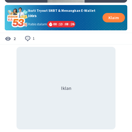
Ikuti Tryout SNBT & Menangkan E-Wallet
100rb
Klaim
Habis dalam
00
:
13
:
08
:
26
1
2
Iklan