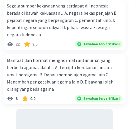
Segala sumber kekayaan yang terdapat di Indonesia
Komisi Yudisial adalah lembaga negara yang
berada di bawah kekuasaan ... A. negara bekas penjajah B.
berwenang menjaga dan menegakkan
pejabat negara yang berpengaruh C. pemerintah untuk
kehormatan, keluhuran martabat, serta perilaku
kepentingan seluruh rakyat D. pihak swasta E. warga
hakim. Komisi Yudisial berhak untuk melakukan
pemeriksaan, penyelidikan, dan penuntutan
negara Indonesia
terhadap hakim yang diduga melakukan
22
3.5
Jawaban terverifikasi
pelanggaran kode etik dan pedoman perilaku
hakim. Komisi Yudisial juga berhak untuk
Manfaat dari hormat menghormati antar umat yang
memberikan rekomendasi pemberhentian
berbeda agama adalah... A. Tercipta kerukunan antara
hakim kepada Mahkamah Agung.
umat beragama B. Dapat mempelajan agama lain C.
Menambah pengetahuan agama lain D. Disayangi oleh
·
0.0
(
0
)
Balas
Beri Rating
orang yang beda agama
8
0.0
Jawaban terverifikasi