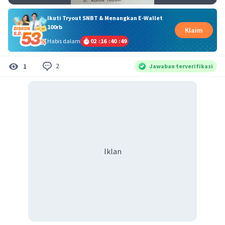
Ikuti Tryout SNBT & Menangkan E-Wallet
100rb
Klaim
Habis dalam
02
:
16
:
40
:
49
2
1
Jawaban terverifikasi
Iklan