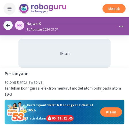
Masuk
Najwa K
11 Agustus 2024 09:07
Iklan
Pertanyaan
Tolong bantu jawab ya
Tentukan konfigurasi elektron menurut model atom bohr pada atom
19K!
Ikuti Tryout SNBT & Menangkan E-Wallet
100rb
Klaim
Habis dalam
00
:
11
:
21
:
04