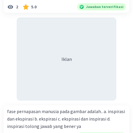
Model atom Bohr memberikan gambaran sederhana
2
5.0
Jawaban terverifikasi
tentang susunan elektron dalam atom. Namun, model ini
memiliki keterbatasan dalam menjelaskan fenomena
atom yang lebih kompleks.
Penting:
* Konfigurasi elektron ini hanya berlaku untuk keadaan
dasar atom.
* Model atom Bohr tidak dapat menjelaskan spektrum
atom yang lebih detail.
Iklan
·
5.0
(
1
)
Balas
Beri Rating
fase pernapasan manusia pada gambar adalah.. a. inspirasi
dan ekspirasi b. ekspirasi c. ekspirasi dan inspirasi d.
inspirasi tolong jawab yang bener ya