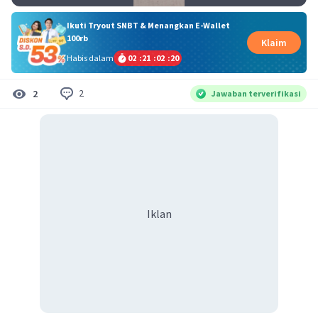
Ikuti Tryout SNBT & Menangkan E-Wallet
100rb
Klaim
Habis dalam
02
:
21
:
02
:
19
2
2
Jawaban terverifikasi
Iklan