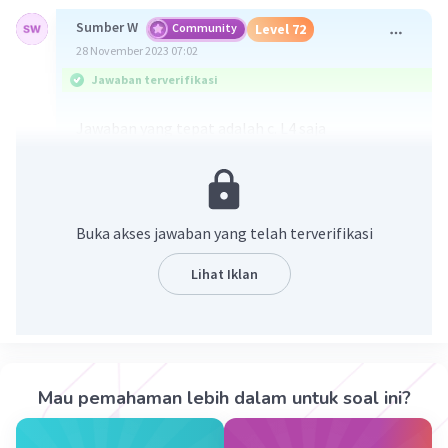
Sumber W
Community
Level 72
28 November 2023 07:02
Jawaban terverifikasi
Jawaban yang tepat adalah c. L4 saja
Pembahasan :
Ketika Lampu 3 (L3) diputus maka lampu yang
mati adalah lampu 4 (L4) karena L4 sejalur
Buka akses jawaban yang telah terverifikasi
dengan L3.
Lihat Iklan
·
0.0
(
0
)
Balas
Beri Rating
Gerard T
Level 100
15 Januari 2024 13:12
Mau pemahaman lebih dalam untuk soal ini?
C l4 saja