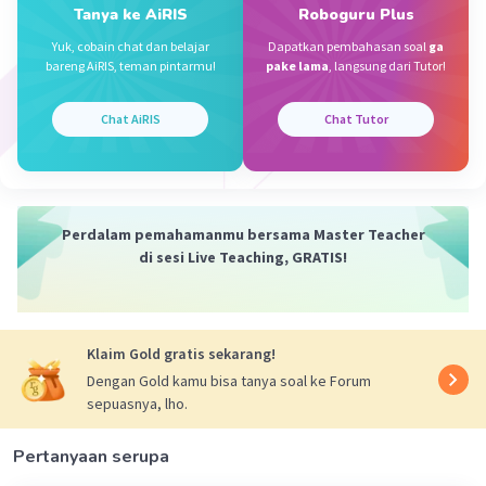
Tanya ke AiRIS
Roboguru Plus
Iklan
Yuk, cobain chat dan belajar
Dapatkan pembahasan soal
ga
·
0.0
(
0
)
Balas
Beri Rating
bareng AiRIS, teman pintarmu!
pake lama
, langsung dari Tutor!
Chat AiRIS
Chat Tutor
Perdalam pemahamanmu bersama Master Teacher
di sesi Live Teaching, GRATIS!
Klaim Gold gratis sekarang!
Dengan Gold kamu bisa tanya soal ke Forum
sepuasnya, lho.
Pertanyaan serupa