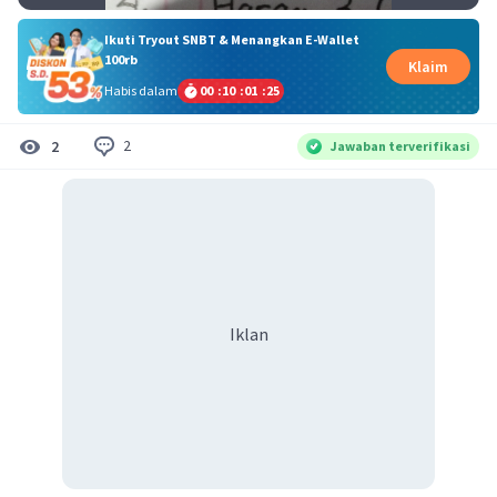
Ikuti Tryout SNBT & Menangkan E-Wallet
100rb
Klaim
Habis dalam
00
:
10
:
01
:
25
2
2
Jawaban terverifikasi
Iklan