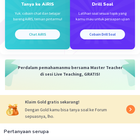
Tanya ke AiRIS
Drill Soal
Yuk, cobain chat dan belajar
Latihan soal sesuai topik yang
Dsnee D
Level 67
bareng AiRIS, teman pintarmu!
kamu mau untuk persiapan ujian
05 Desember 2023 11:03
Jawaban terverifikasi
Chat AiRIS
Cobain Drill Soal
Semoga membantu
Iklan
Perdalam pemahamanmu bersama Master Teacher
di sesi Live Teaching, GRATIS!
Klaim Gold gratis sekarang!
Dengan Gold kamu bisa tanya soal ke Forum
·
0.0
(
0
)
Balas
Beri Rating
sepuasnya, lho.
Pertanyaan serupa