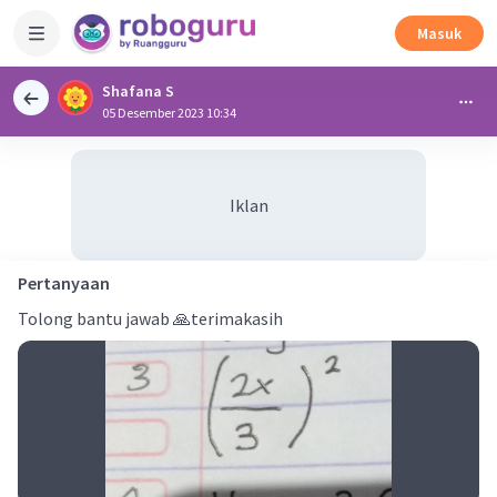
Masuk
Shafana S
05 Desember 2023 10:34
Iklan
Pertanyaan
Tolong bantu jawab 🙏terimakasih