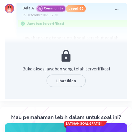
Dela A
Community
Level 92
05 Desember 2023 12:30
Jawaban terverifikasi
Jawaban yang tepat untuk soal tersebut adalah
4x²/9.
Penjelasan mengenai langkah-langkahnya ada di
gambar yaa
Buka akses jawaban yang telah terverifikasi
Lihat Iklan
Mau pemahaman lebih dalam untuk soal ini?
LATIHAN SOAL GRATIS!
·
5.0
(
1
)
Balas
Beri Rating