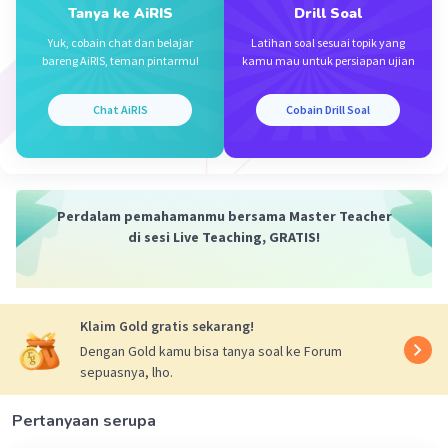
= 5H/10R - 2(H+3)/10R
Tanya ke AiRIS
Drill Soal
= 5H/10R - (2H+6)/10R
Yuk, cobain chat dan belajar
Latihan soal sesuai topik yang
= (3H-6)/10R
bareng AiRIS, teman pintarmu!
kamu mau untuk persiapan ujian
·
0.0
(
0
)
Balas
Beri Rating
Chat AiRIS
Cobain Drill Soal
Perdalam pemahamanmu bersama Master Teacher
di sesi Live Teaching, GRATIS!
Klaim Gold gratis sekarang!
Dengan Gold kamu bisa tanya soal ke Forum
sepuasnya, lho.
Pertanyaan serupa