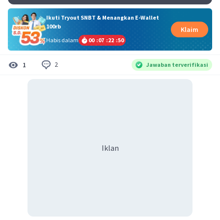
Ikuti Tryout SNBT & Menangkan E-Wallet
100rb
Klaim
Habis dalam
00
:
07
:
22
:
49
2
1
Jawaban terverifikasi
Iklan