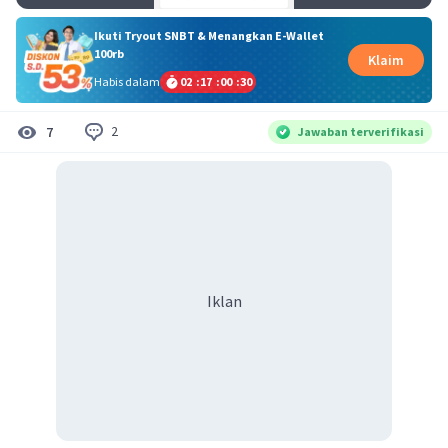
Ikuti Tryout SNBT & Menangkan E-Wallet
100rb
Klaim
Habis dalam
02
:
17
:
00
:
30
2
7
Jawaban terverifikasi
Iklan