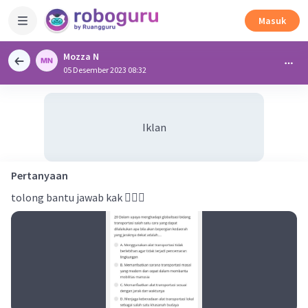
Masuk
Mozza N
05 Desember 2023 08:32
Iklan
Pertanyaan
tolong bantu jawab kak 🙇🏻‍♀️