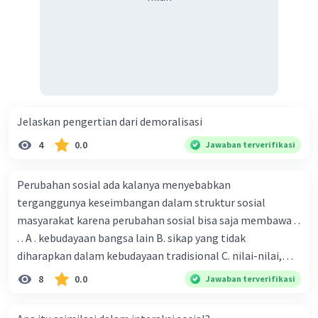
Jelaskan pengertian dari demoralisasi
4
0.0
Jawaban terverifikasi
Perubahan sosial ada kalanya menyebabkan
terganggunya keseimbangan dalam struktur sosial
masyarakat karena perubahan sosial bisa saja membawa . .
. . A . kebudayaan bangsa lain B. sikap yang tidak
diharapkan dalam kebudayaan tradisional C. nilai-nilai,
sikap, dan pola . perilaku yang berbeda D. tidak sesuai
8
0.0
Jawaban terverifikasi
dengan kebudayaan masyarakat setempat