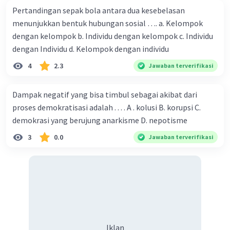
manusia ke tempat lainnya, memudahkan
Pertandingan sepak bola antara dua kesebelasan
aktivitas manusia, dan mempersingkat waktu
menunjukkan bentuk hubungan sosial …. a. Kelompok
sehingga efisien. Salah satu cara menghadapi
dengan kelompok b. Individu dengan kelompok c. Individu
agar globalisasi di bidang transportasi lebih
dengan Individu d. Kelompok dengan individu
tepat dan efisien antara lain
memanfaatkan
alat transportasi sesuai dengan jarak dan
4
2.3
Jawaban terverifikasi
waktunya.
Dampak negatif yang bisa timbul sebagai akibat dari
·
0.0
(
0
)
Balas
Beri Rating
proses demokratisasi adalah . . . . A . kolusi B. korupsi C.
demokrasi yang berujung anarkisme D. nepotisme
3
0.0
Jawaban terverifikasi
Iklan