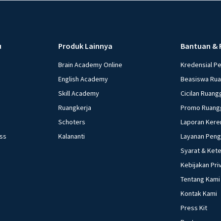
u
Produk Lainnya
Bantuan & 
Brain Academy Online
Kredensial P
English Academy
Beasiswa Ru
Skill Academy
Cicilan Ruang
Ruangkerja
Promo Ruang
Schoters
Laporan Kere
ess
Kalananti
Layanan Pen
Syarat & Ket
Kebijakan Pri
Tentang Kami
Kontak Kami
Press Kit