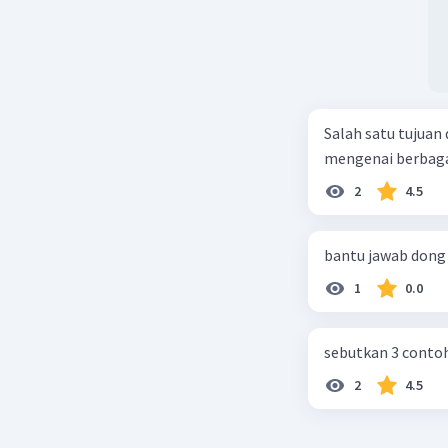
Salah satu tujuan
mengenai berbagai
2
4.5
bantu jawab dong
1
0.0
sebutkan 3 contoh
2
4.5