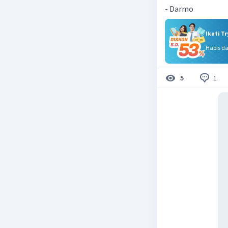
- Darmo
Ikuti T
Habis d
1
5