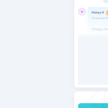
Hanyy H
15 Januari 2
smoga m
Beri R