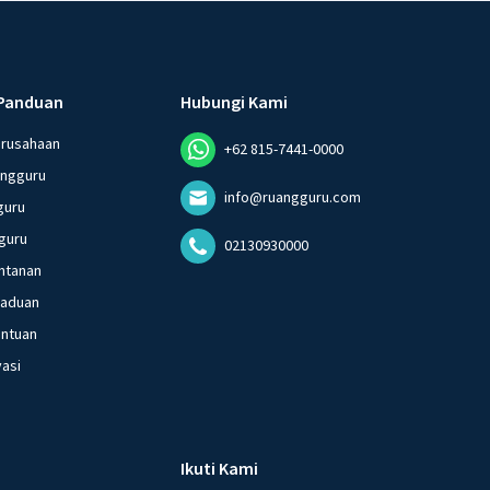
Panduan
Hubungi Kami
erusahaan
+62 815-7441-0000
angguru
info@ruangguru.com
guru
guru
02130930000
ntanan
gaduan
entuan
vasi
Ikuti Kami