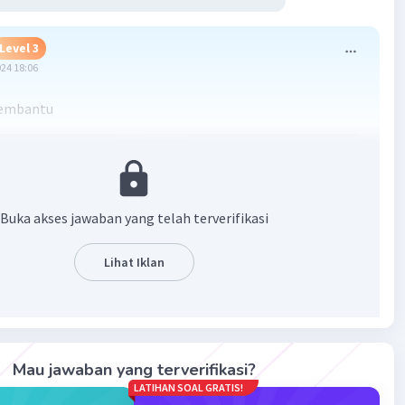
Level 3
024 18:06
embantu
Buka akses jawaban yang telah terverifikasi
Lihat Iklan
·
5.0
(
1
)
Balas
ating
Mau jawaban yang terverifikasi?
LATIHAN SOAL GRATIS!