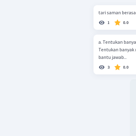
tari saman berasa
1
0.0
a. Tentukan banya
Tentukan banyak m
bantu jawab...
3
0.0