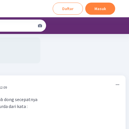
Daftar
Masuk
12:09
ab dong secepatnya
rda dari kata :