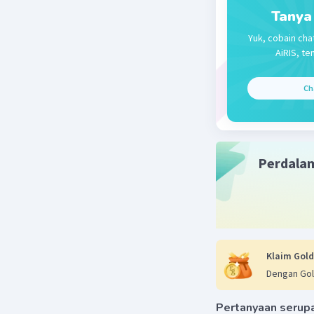
Tanya
Yuk, cobain cha
AiRIS, te
Ch
Perdala
Klaim Gold
Dengan Gol
Pertanyaan serup