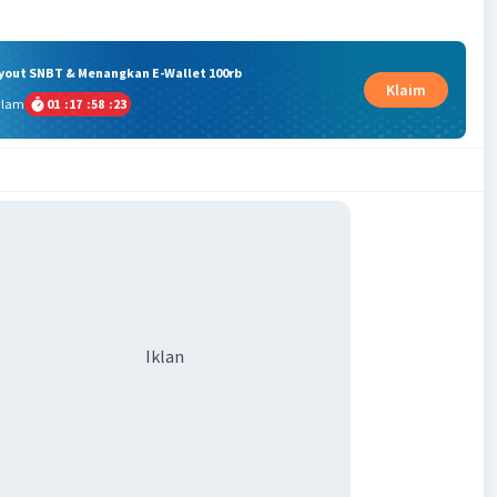
ryout SNBT & Menangkan E-Wallet 100rb
Klaim
alam
01
:
17
:
58
:
23
Iklan