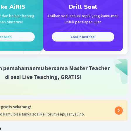
 ke AiRIS
Drill Soal
t dan belajar bareng
Latihan soal sesuai topik yang kamu mau
Iklan
man pintarmu!
untuk persiapan ujian
at AiRIS
Cobain Drill Soal
m pemahamanmu bersama Master Teacher
di sesi Live Teaching, GRATIS!
 gratis sekarang!
d kamu bisa tanya soal ke Forum sepuasnya, lho.
a