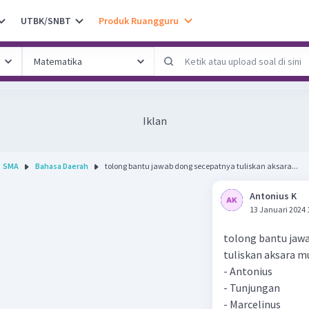
UTBK/SNBT
Produk Ruangguru
Iklan
SMA
Bahasa Daerah
tolong bantu jawab dong secepatnya tuliskan aksara...
Antonius K
13 Januari 2024 
tolong bantu jaw
tuliskan aksara mu
- Antonius
- Tunjungan
- Marcelinus