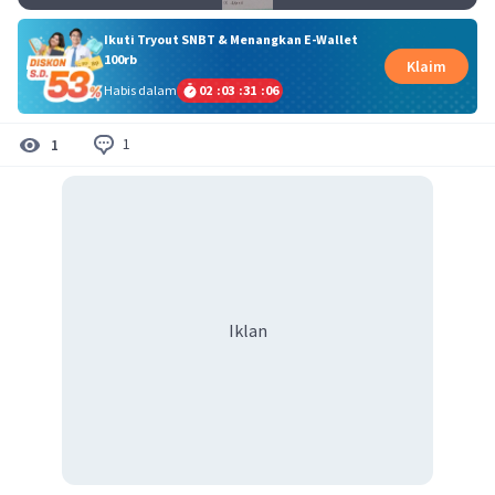
Ikuti Tryout SNBT & Menangkan E-Wallet
100rb
Klaim
Habis dalam
02
:
03
:
31
:
06
1
1
Iklan